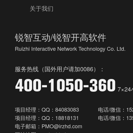
关于我们
锐智互动/锐智开高软件
Ruizhi Interactive Network Technology Co. Ltd.
服务热线（国外用户请加0086）：
400-1050-360
7×2
项目经理：QQ：84083083
电话/微信：152
项目经理：QQ：18818131
电话/微信：135
电子邮箱：PMO@irzhd.com