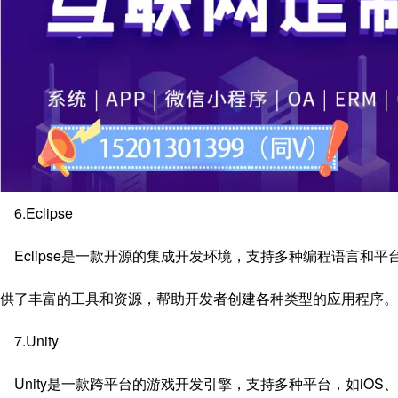
6.Eclipse
Eclipse是一款开源的集成开发环境，支持多种编程语言和平台，包
供了丰富的工具和资源，帮助开发者创建各种类型的应用程序。
7.Unity
Unity是一款跨平台的游戏开发引擎，支持多种平台，如iOS、A