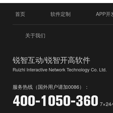
首页
软件定制
APP开
关于我们
锐智互动/锐智开高软件
Ruizhi Interactive Network Technology Co. Ltd.
服务热线（国外用户请加0086）：
400-1050-360
7×2