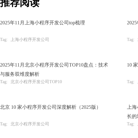
推荐阅读
2025年11月上海小程序开发公司top梳理
20
Tag:
上海小程序开发公司
Tag:
2025年11月北京小程序开发公司TOP10盘点：技术
10
与服务双维度解析
Tag:
北京小程序开发公司TOP10
Tag:
北京 10 家小程序开发公司深度解析（2025版）
上海
长的
Tag:
北京小程序开发公司
Tag: