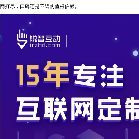
网打尽，口碑还是不错的值得信赖。