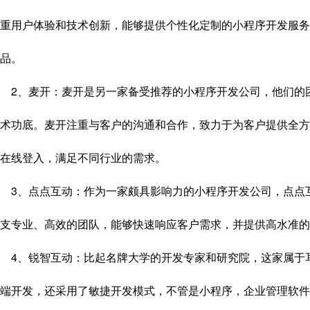
重用户体验和技术创新，能够提供个性化定制的小程序开发服务
品。
2、麦开：麦开是另一家备受推荐的小程序开发公司，他们的
术功底。麦开注重与客户的沟通和合作，致力于为客户提供全方
在线登入，满足不同行业的需求。
3、点点互动：作为一家颇具影响力的小程序开发公司，点点
支专业、高效的团队，能够快速响应客户需求，并提供高水准的
4、锐智互动：比起名牌大学的开发专家和研究院，这家属于
端开发，还采用了敏捷开发模式，不管是小程序，企业管理软件