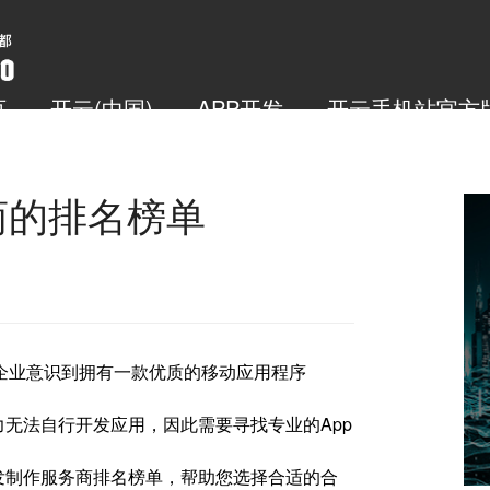
页
开云(中国)
APP开发
开云手机站官方
商的排名榜单
企业意识到拥有一款优质的移动应用程序
力无法自行开发应用，因此需要寻找专业的App
发制作服务商排名榜单，帮助您选择合适的合