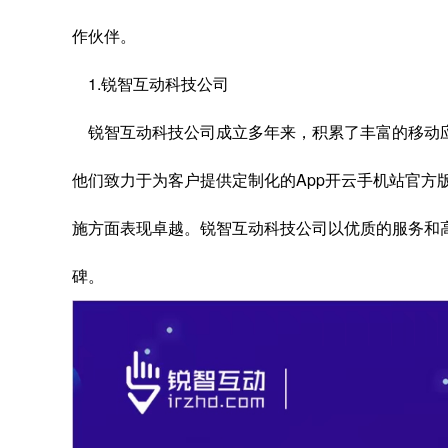
作伙伴。
1.锐智互动科技公司
锐智互动科技公司成立多年来，积累了丰富的移动
他们致力于为客户提供定制化的App开云手机站官方
施方面表现卓越。锐智互动科技公司以优质的服务和
碑。