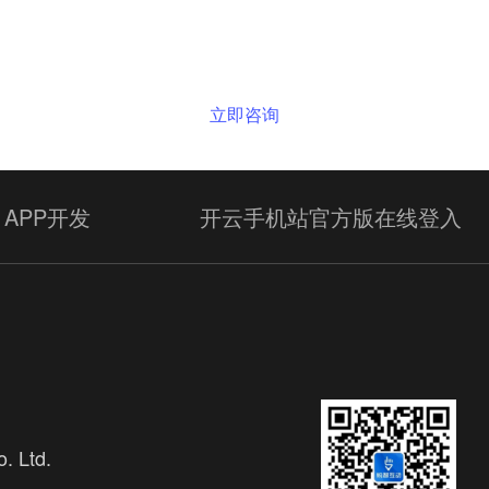
提交需求，获取工期与报价
立即咨询
APP开发
开云手机站官方版在线登入
. Ltd.
欢