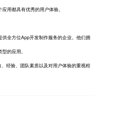
个应用都具有优秀的用户体验。
供全方位App开发制作服务的企业。他们拥
类型的应用。
力、经验、团队素质以及对用户体验的重视程