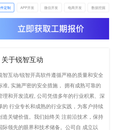
软件定制
APP开发
微信开发
电商开发
数据挖掘
关于锐智互动
锐智互动/锐智开高软件遵循严格的质量和安全
标准, 实施严密的安全措施， 拥有成熟可靠的
管理和开发流程, 公司凭借多年的行业积累、深
厚的 行业专长和成熟的行业实践，为客户持续
创造关键价值。我们始终关 注前沿技术，保持
国际领先的眼界和技术储备。公司自 成立以