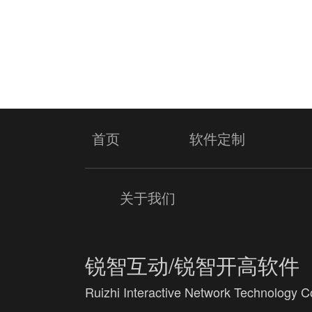
首页
软件定制
关于我们
锐智互动/锐智开高软件
Ruizhi Interactive Network Technology Co