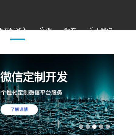
版在线登入
案例
动态
关于我们