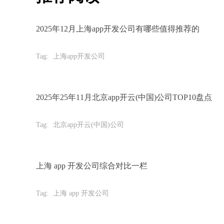
2025年12月上海app开发公司有哪些值得推荐的
Tag:
上海app开发公司
2025年25年11月北京app开云(中国)公司TOP10盘点
Tag:
北京app开云(中国)公司
上海 app 开发公司综合对比一栏
Tag:
上海 app 开发公司