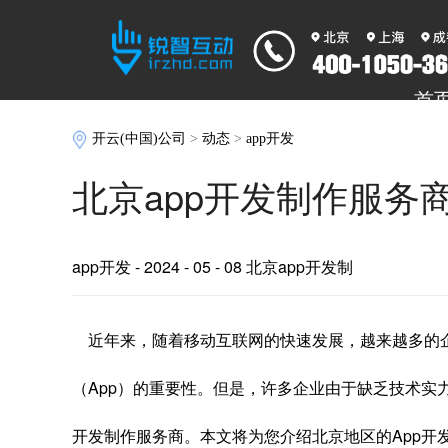
首
开云(中国)公司
>
动态
>
app开发
北京app开发制作服务
app开发
- 2024 - 05 - 08 北京app开发制
近年来，随着移动互联网的快速发展，越来越多的
（App）的重要性。但是，许多企业由于缺乏技术实
开发制作服务商。本文将为您介绍北京地区的App开