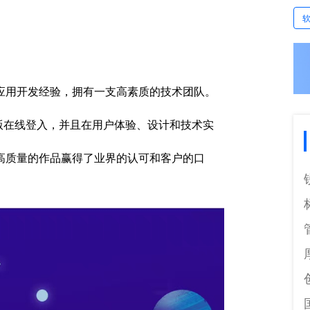
应用开发经验，拥有一支高素质的技术团队。
版在线登入，并且在用户体验、设计和技术实
高质量的作品赢得了业界的认可和客户的口