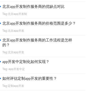
北京app开发制作服务商的优缺点对比
Tag:北京app开发制
北京app开发制作服务商的价格范围是多少？
Tag:北京app开发
北京app开发制作服务商的工作流程是怎样
的？
Tag:北京app开发
app开发中定制化如何实现？
Tag: app开发中定
如何评估定制app开发的重要性？
Tag:定制app开发