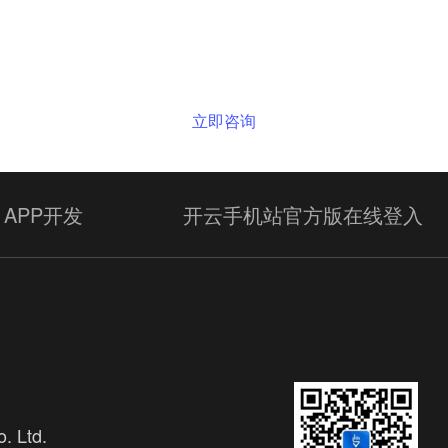
提交需求，获取工期与报价
立即咨询
APP开发
开云手机站官方版在线登入
. Ltd.
欢