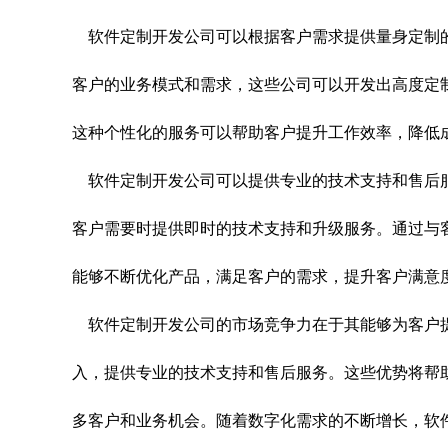
软件定制开发公司可以根据客户需求提供量身定制
客户的业务模式和需求，这些公司可以开发出高度定
这种个性化的服务可以帮助客户提升工作效率，降低
软件定制开发公司可以提供专业的技术支持和售后
客户需要时提供即时的技术支持和升级服务。通过与
能够不断优化产品，满足客户的需求，提升客户满意
软件定制开发公司的市场竞争力在于其能够为客户
入，提供专业的技术支持和售后服务。这些优势将帮
多客户和业务机会。随着数字化需求的不断增长，软