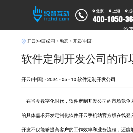
首
开云(中国)公司
>
动态
>
开云(中国)
软件定制开发公司的市
开云(中国)
- 2024 - 05 - 10 软件定制开发公司
在当今数字化时代，软件定制开发公司的市场竞争
的具体需求开发定制化软件开云手机站官方版在线登
开发不仅能够提高客户的工作效率和业务流程，还能