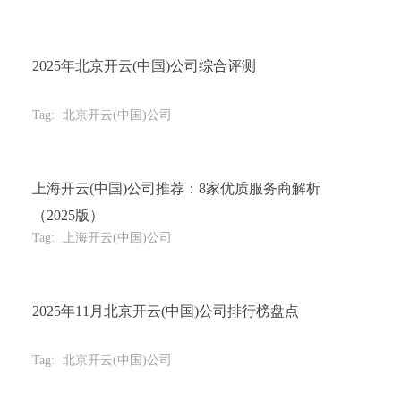
2025年北京开云(中国)公司综合评测
Tag:
北京开云(中国)公司
上海开云(中国)公司推荐：8家优质服务商解析
（2025版）
Tag:
上海开云(中国)公司
2025年11月北京开云(中国)公司排行榜盘点
Tag:
北京开云(中国)公司