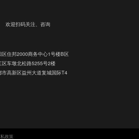
迎扫码关注、咨询
区住邦2000商务中心1号楼B区
区车墩北松路5255号2楼
都市高新区益州大道复城国际T4
隐私政策