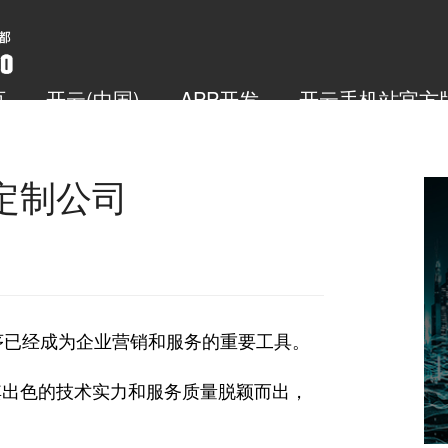
页
开云(中国)
APP开发
开云手机站官方
定制公司
已经成为企业营销和服务的重要工具。
其出色的技术实力和服务质量脱颖而出，