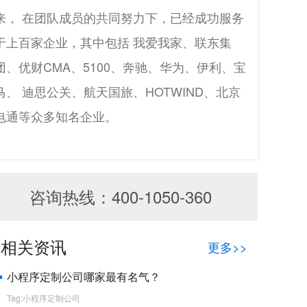
来， 在团队成员的共同努力下，已经成功服务
于上百家企业，其中包括 我爱我家、联东集
团、优财CMA、5100、奔驰、华为、伊利、宝
马、 迪思公关、航天国旅、HOTWIND、北京
电通等众多知名企业。
咨询热线：400-1050-360
相关资讯
更多>>
小程序定制公司哪家最有名气？
Tag:小程序定制公司