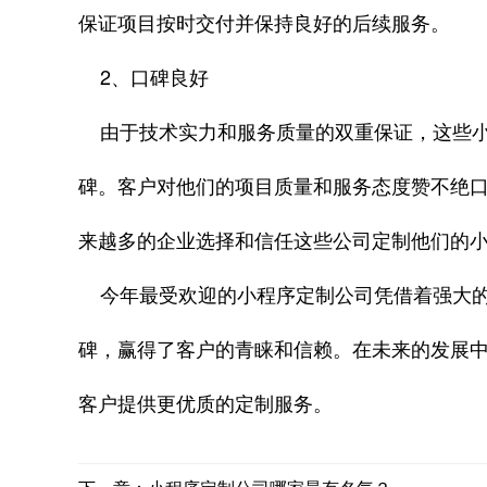
保证项目按时交付并保持良好的后续服务。
2、口碑良好
由于技术实力和服务质量的双重保证，这些小
碑。客户对他们的项目质量和服务态度赞不绝
来越多的企业选择和信任这些公司定制他们的
今年最受欢迎的小程序定制公司凭借着强大的
碑，赢得了客户的青睐和信赖。在未来的发展
客户提供更优质的定制服务。