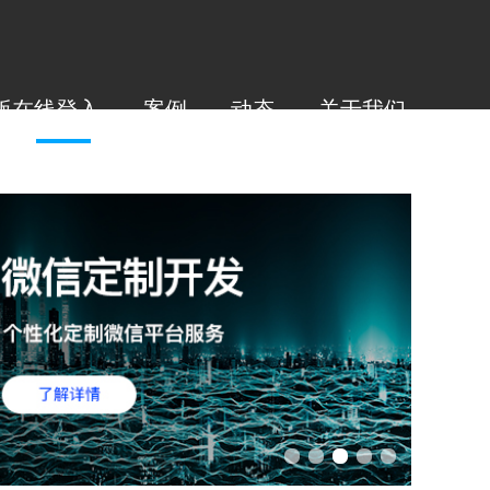
版在线登入
案例
动态
关于我们