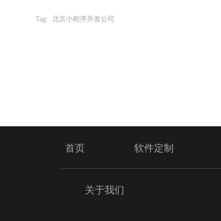
Tag:
北京小程序开发公司
首页
软件定制
关于我们