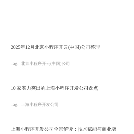
2025年12月北京小程序开云(中国)公司整理
Tag:
北京小程序开云(中国)公司
10 家实力突出的上海小程序开发公司盘点
Tag:
上海小程序开发公司
上海小程序开发公司全景解读：技术赋能与商业增