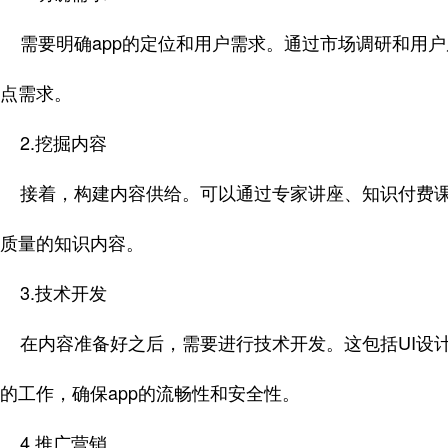
需要明确app的定位和用户需求。通过市场调研和用户
点需求。
2.挖掘内容
接着，构建内容供给。可以通过专家讲座、知识付费课
质量的知识内容。
3.技术开发
在内容准备好之后，需要进行技术开发。这包括UI设
的工作，确保app的流畅性和安全性。
4.推广营销