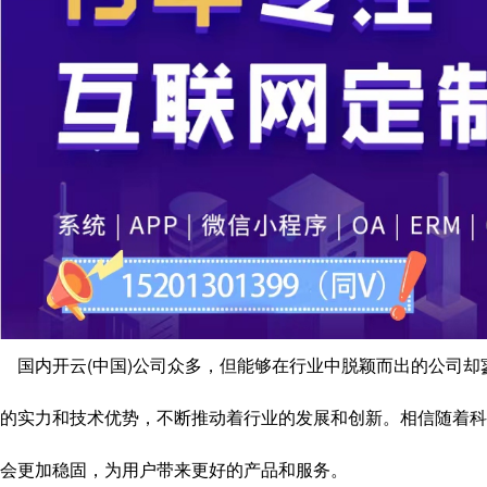
国内开云(中国)公司众多，但能够在行业中脱颖而出的公司却
的实力和技术优势，不断推动着行业的发展和创新。相信随着科
会更加稳固，为用户带来更好的产品和服务。