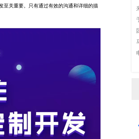
开发至关重要。只有通过有效的沟通和详细的描