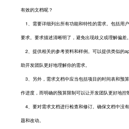
有效的文档呢？
1、需要详细列出所有功能和特性的需求。包括用户
要求。要求描述清晰明了，避免出现歧义或理解偏差
2、提供相关的参考资料和样例。可以提供类似的a
助开发团队更好地理解你的需求。
3、另外，需求文档中应当包括项目的时间表和预算
作进度，而明确的预算限制可以让开发团队更好地控
4、要对需求文档进行检查和修订。确保文档中没有
题和改动。