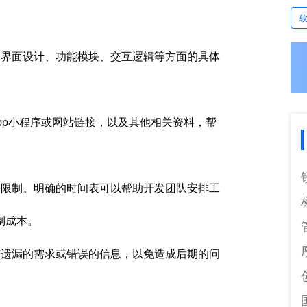
界面设计、功能模块、交互逻辑等方面的具体
。
pp小程序或网站链接，以及其他相关资料，帮
限制。明确的时间表可以帮助开发团队安排工
制成本。
遗漏的需求或错误的信息，以免造成后期的问