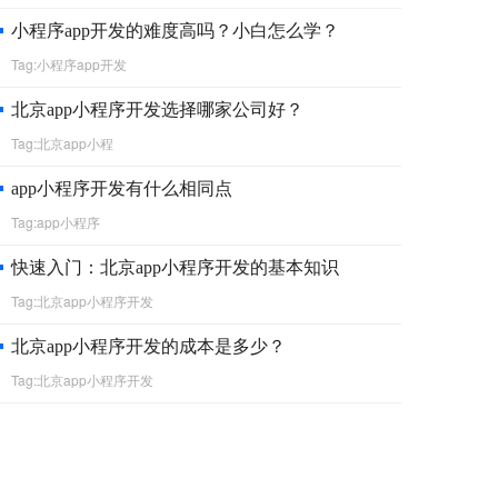
小程序app开发的难度高吗？小白怎么学？
Tag:小程序app开发
北京app小程序开发选择哪家公司好？
Tag:北京app小程
app小程序开发有什么相同点
Tag:app小程序
快速入门：北京app小程序开发的基本知识
Tag:北京app小程序开发
北京app小程序开发的成本是多少？
Tag:北京app小程序开发