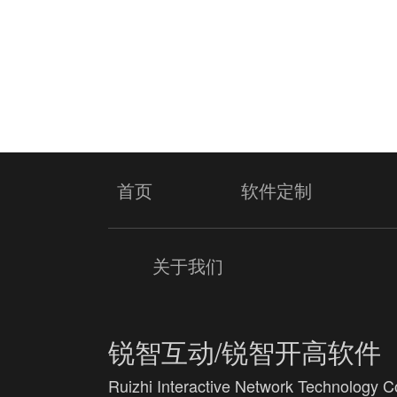
首页
软件定制
关于我们
锐智互动/锐智开高软件
Ruizhi Interactive Network Technology Co