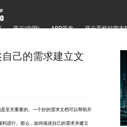
页
开云(中国)
APP开发
开云手机站官方
述自己的需求建立文
档是至关重要的。一个好的需求文档可以帮助开
顺利进行。那么，如何描述自己的需求并建立