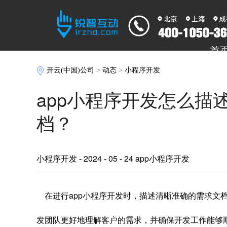
首
开云(中国)公司
>
动态
>
小程序开发
app小程序开发怎么描
档？
小程序开发
- 2024 - 05 - 24 app小程序开发
在进行app小程序开发时，描述清晰准确的需求文
发团队更好地理解客户的需求，并确保开发工作能够