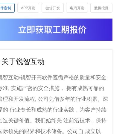
软件定制
APP开发
微信开发
电商开发
数据挖掘
关于锐智互动
锐智互动/锐智开高软件遵循严格的质量和安全
标准, 实施严密的安全措施， 拥有成熟可靠的
管理和开发流程, 公司凭借多年的行业积累、深
厚的 行业专长和成熟的行业实践，为客户持续
创造关键价值。我们始终关 注前沿技术，保持
国际领先的眼界和技术储备。公司自 成立以