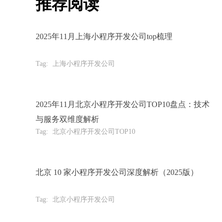
推荐阅读
2025年11月上海小程序开发公司top梳理
Tag:
上海小程序开发公司
2025年11月北京小程序开发公司TOP10盘点：技术
与服务双维度解析
Tag:
北京小程序开发公司TOP10
北京 10 家小程序开发公司深度解析（2025版）
Tag:
北京小程序开发公司