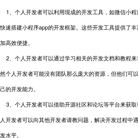
1、个人开发者可以利用现成的开发工具，如微信小程序开
快速搭建小程序app的开发框架。这些开发工具提供了
加高效便捷。
2、个人开发者可以通过学习相关的开发文档和教程来掌
然个人开发者可能没有团队那么庞大的资源，但他们可
己的开发能力。
3、个人开发者可以借助开源社区和论坛等平台来获取
人开发者可以向其他开发者请教问题，解决开发过程中
发水平。