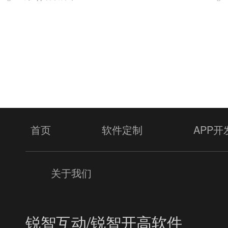
提
首页
软件定制
APP开
关于我们
锐智互动/锐智开高软件