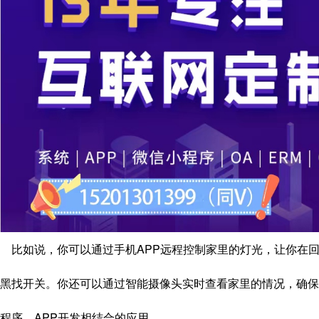
比如说，你可以通过手机APP远程控制家里的灯光，让你在
黑找开关。你还可以通过智能摄像头实时查看家里的情况，确保
程序、APP开发相结合的应用。