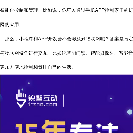
智能化控制和管理。比如说，你可以通过手机APP控制家里的
网的应用。
那么，小程序和APP开发会不会涉及到物联网呢？答案是肯定
与物联网设备进行交互，比如说智能门锁、智能摄像头、智能音
更加方便地控制和管理自己的生活。