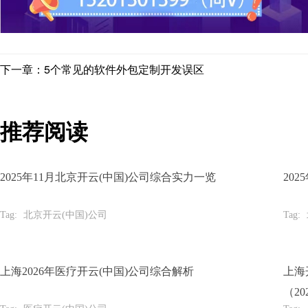
下一章：5个常见的软件外包定制开发误区
推荐阅读
2025年11月北京开云(中国)公司综合实力一览
20
Tag:
北京开云(中国)公司
Tag:
上海2026年医疗开云(中国)公司综合解析
上海
（20