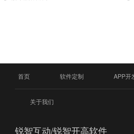
提
首页
软件定制
APP开
关于我们
锐智互动/锐智开高软件