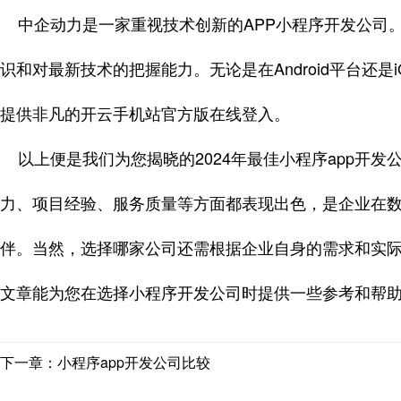
中企动力是一家重视技术创新的APP小程序开发公司
识和对最新技术的把握能力。无论是在Android平台还是
提供非凡的开云手机站官方版在线登入。
以上便是我们为您揭晓的2024年最佳小程序app开发
力、项目经验、服务质量等方面都表现出色，是企业在
伴。当然，选择哪家公司还需根据企业自身的需求和实
文章能为您在选择小程序开发公司时提供一些参考和帮
下一章：小程序app开发公司比较