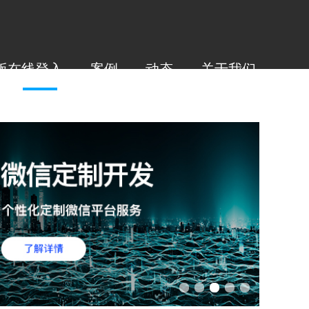
版在线登入
案例
动态
关于我们