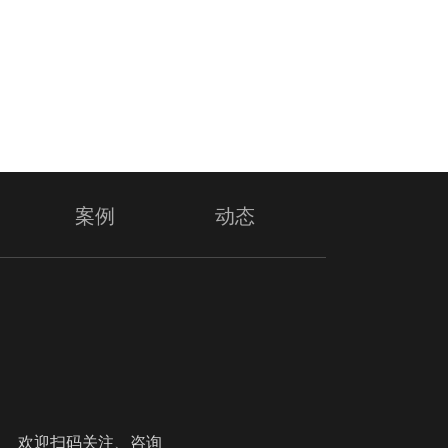
案例
动态
迎扫码关注、咨询