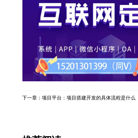
下一章：项目平台：项目搭建开发的具体流程是什么