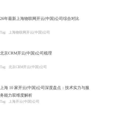
26年最新上海物联网开云(中国)公司综合对比
Tag:
上海物联网开云(中国)公司
北京CRM开云(中国)公司梳理
Tag:
北京CRM开云(中国)公司
上海 10 家开云(中国)公司深度盘点：技术实力与服
务能力双维度解析
Tag:
上海开云(中国)公司