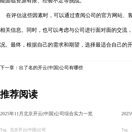
能面临资源有限、经验不足等挑战。
在评估这些因素时，可以通过查阅公司的官方网站、客
相关信息。同时，也可以考虑与公司进行面对面的交流
况。最终，根据自己的需求和期望，选择最适合自己的开
下一章：出了名的开云(中国)公司有哪些
推荐阅读
2025年11月北京开云(中国)公司综合实力一览
20
Tag:
北京开云(中国)公司
Tag: