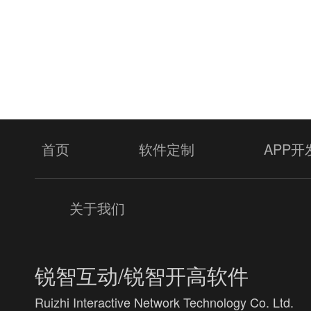
提
首页
软件定制
APP开
关于我们
锐智互动/锐智开高软件
Ruizhi Interactive Network Technology Co. Ltd.