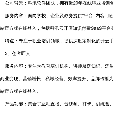
公司背景：科汛软件团队，拥有近20年在线职业培训
服务内容：面向学校、企业及政务提供“平台+内容+服
站官方版在线登入，包括科汛云开店知识付费SaaS平台
特点：专注于职业培训领域，提供深度定制化的开云手
3、创客匠人
服务内容：专注为教育培训机构、讲师及泛知识、泛生
商业变现、营销增长、私域经营、效率提升、品牌传播
站官方版在线登入。
产品功能：集合了互动直播、音视频、打卡、训练营、