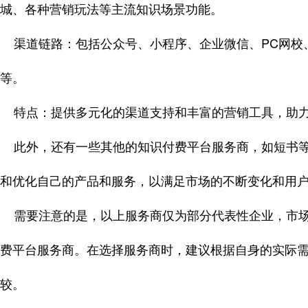
城、各种营销玩法等主流知识场景功能。
渠道链路：包括公众号、小程序、企业微信、PC网校、
等。
特点：提供多元化的渠道支持和丰富的营销工具，助力
此外，还有一些其他的知识付费平台服务商，如短书等
和优化自己的产品和服务，以满足市场的不断变化和用
需要注意的是，以上服务商仅为部分代表性企业，市场
费平台服务商。在选择服务商时，建议根据自身的实际
较。