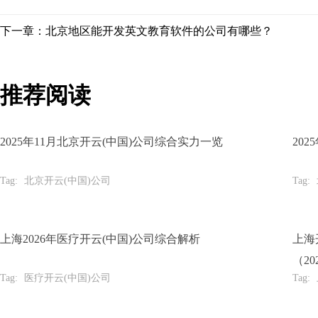
下一章：北京地区能开发英文教育软件的公司有哪些？
推荐阅读
2025年11月北京开云(中国)公司综合实力一览
20
Tag:
北京开云(中国)公司
Tag:
上海2026年医疗开云(中国)公司综合解析
上海
（20
Tag:
医疗开云(中国)公司
Tag: