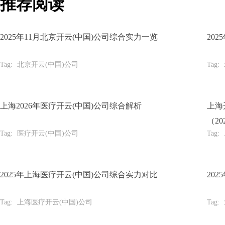
推荐阅读
2025年11月北京开云(中国)公司综合实力一览
20
Tag:
北京开云(中国)公司
Tag:
上海2026年医疗开云(中国)公司综合解析
上海
（20
Tag:
医疗开云(中国)公司
Tag:
2025年上海医疗开云(中国)公司综合实力对比
20
Tag:
上海医疗开云(中国)公司
Tag: