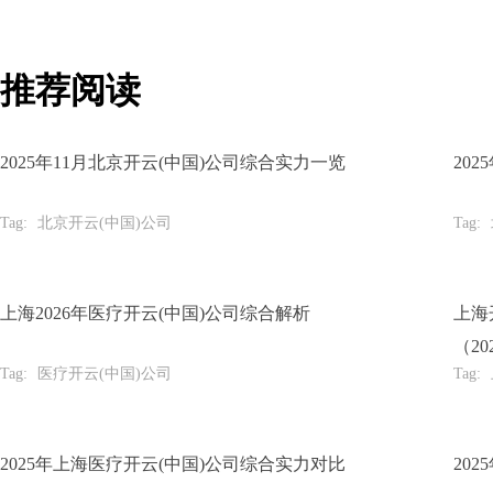
推荐阅读
2025年11月北京开云(中国)公司综合实力一览
20
Tag:
北京开云(中国)公司
Tag:
上海2026年医疗开云(中国)公司综合解析
上海
（20
Tag:
医疗开云(中国)公司
Tag:
2025年上海医疗开云(中国)公司综合实力对比
20