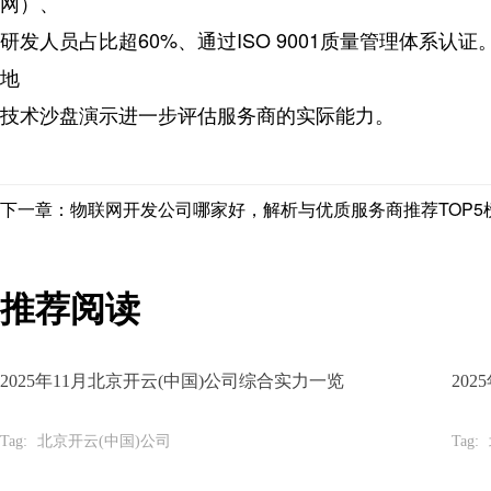
网）、
研发人员占比超60%、通过ISO 9001质量管理体系认证
地
技术沙盘演示‌进一步评估服务商的实际能力。
下一章：物联网开发公司哪家好，解析与优质服务商推荐TOP5
推荐阅读
2025年11月北京开云(中国)公司综合实力一览
20
Tag:
北京开云(中国)公司
Tag: