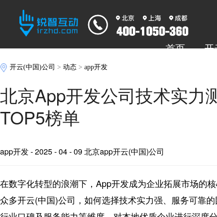
首页
开
开云(中国)公司
>
动态
>
app开发
‌北京App开发公司技术实
TOP5榜单
app开发
- 2025 - 04 - 09 北京app开云(中国)公司
在数字化转型的浪潮下，App开发成为企业拓展市场的
众多开云(中国)公司，如何选择技术实力强、服务可靠
行业口碑及服务能力等维度，对本地优质企业进行深度