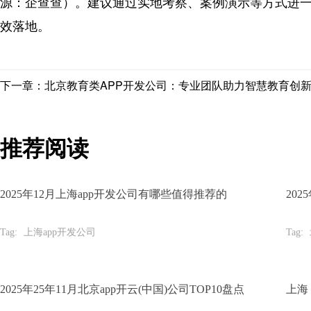
源：企查查）。建议通过实地考察、案例演示等方式进
效落地。
下一章：北京教育类APP开发公司：专业团队助力智慧教育创
推荐阅读
2025年12月上海app开发公司有哪些值得推荐的
20
Tag:
上海app开发公司
Tag:
2025年25年11月北京app开云(中国)公司TOP10盘点
上海