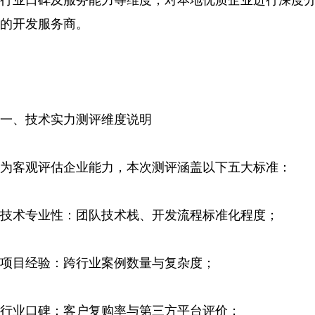
的开发服务商。
一、技术实力测评维度说明
为客观评估企业能力，本次测评涵盖以下五大标准：
‌技术专业性‌：团队技术栈、开发流程标准化程度；
‌项目经验‌：跨行业案例数量与复杂度；
‌行业口碑‌：客户复购率与第三方平台评价；