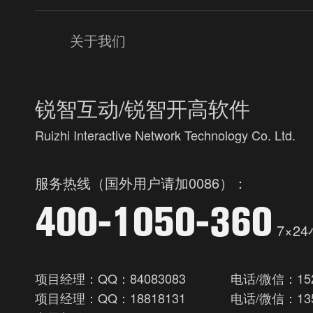
关于我们
锐智互动/锐智开高软件
Ruizhi Interactive Network Technology Co. Ltd.
服务热线（国外用户请加0086）：
400-1050-360
7×2
项目经理：QQ：84083083
电话/微信：152
项目经理：QQ：18818131
电话/微信：135