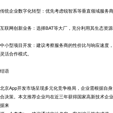
‌传统企业数字化转型‌：优先考虑锐智系等垂直领域服务
‌互联网创新业务‌：选择BAT等大厂，充分利用其生态资
‌中小型项目开发‌：建议考察服务商的性价比与响应速度
灵活合作模式。
结语
北京App开发市场呈现多元化竞争格局，企业需根据自
合决策。本文推荐企业均在近三年获得国家高新技术企
据来