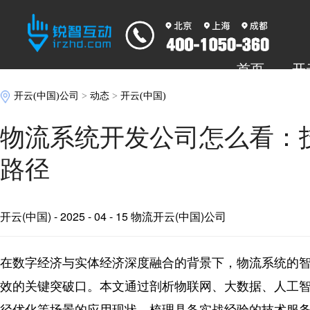
首页
开
开云(中国)公司
>
动态
>
开云(中国)
物流系统开发公司怎么看：
路径
开云(中国)
- 2025 - 04 - 15 物流开云(中国)公司
在数字经济与实体经济深度融合的背景下，物流系统的
效的关键突破口。本文通过剖析物联网、大数据、人工
径优化等场景的应用现状，梳理具备实战经验的技术服