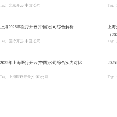
Tag:
北京开云(中国)公司
Tag:
上海2026年医疗开云(中国)公司综合解析
上海
（20
Tag:
医疗开云(中国)公司
Tag:
2025年上海医疗开云(中国)公司综合实力对比
20
Tag:
上海医疗开云(中国)公司
Tag:
提