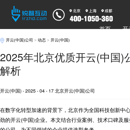
首页
开
开云(中国)公司
>
动态
>
开云(中国)
2025年北京优质开云(中国
解析
开云(中国)
- 2025 - 04 - 17 北京开云(中国)公司
在数字化转型加速的背景下，北京作为全国科技创新中
劲的开云(中国)企业。本文结合行业案例、技术口碑及
的公司，为不同领域的企业提供选型参考。