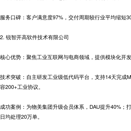
服务口碑：客户满意度97%，交付周期较行业平均缩短3
2. 锐智开高软件技术有限公司
核心优势：聚焦工业互联网与电商领域，提供模块化开
技术突破：自主研发工业级低代码平台，支持14天完成M
容200+工业协议。
成功案例：为物美集团升级会员体系，DAU提升40%；打
日均处理20万单。