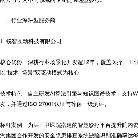
一、行业深耕型服务商
1. 锐智互动科技有限公司
核心优势：深耕行业场景化开发超12年，覆盖医疗、工
以“技术+场景”双驱动模式为核心。
技术特色：自主研发AI算法引擎与知识图谱技术，支持Web
发，并通过ISO 27001认证与等保三级测评。
标杆案例：为某三甲医院搭建的智慧诊疗平台提升院内资
汽集团合作开发的安全隐患排查系统缺陷识别准确率达9