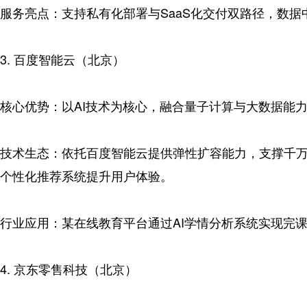
服务亮点：支持私有化部署与SaaS化交付双路径，数
3. 百度智能云（北京）
核心优势：以AI技术为核心，融合量子计算与大数据能
技术生态：依托百度智能云提供弹性扩容能力，支撑千
个性化推荐系统提升用户体验。
行业应用：某在线教育平台通过AI学情分析系统实现完课
4. 京东零售科技（北京）