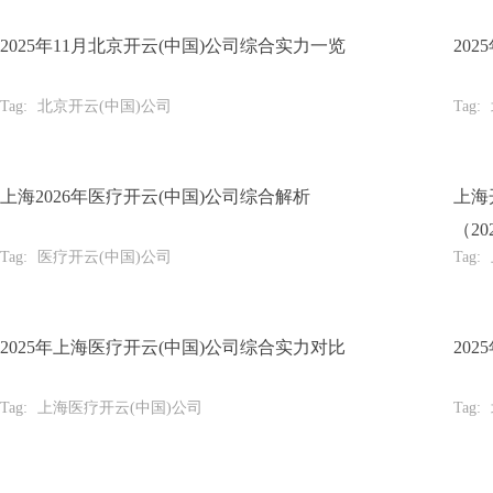
2025年11月北京开云(中国)公司综合实力一览
20
Tag:
北京开云(中国)公司
Tag:
上海2026年医疗开云(中国)公司综合解析
上海
（20
Tag:
医疗开云(中国)公司
Tag:
2025年上海医疗开云(中国)公司综合实力对比
20
Tag:
上海医疗开云(中国)公司
Tag: