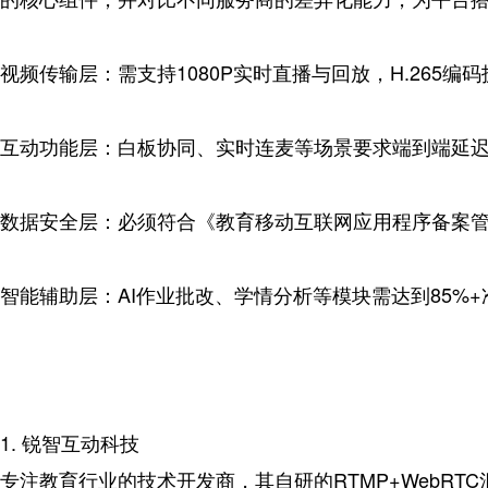
‌视频传输层‌：需支持1080P实时直播与回放，H.265编
‌互动功能层‌：白板协同、实时连麦等场景要求端到端延迟低
‌数据安全层‌：必须符合《教育移动互联网应用程序备案
‌智能辅助层‌：AI作业批改、学情分析等模块需达到85%
‌1. 锐智互动科技‌
专注教育行业的技术开发商，其自研的RTMP+WebRTC