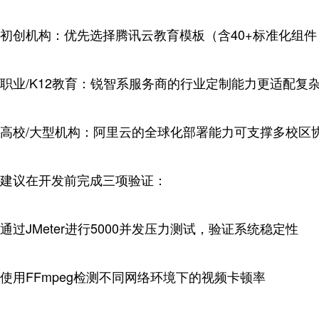
‌初创机构‌：优先选择腾讯云教育模板（含40+标准化组
‌职业/K12教育‌：锐智系服务商的行业定制能力更适配复
‌高校/大型机构‌：阿里云的全球化部署能力可支撑多校区
建议在开发前完成三项验证：
通过JMeter进行5000并发压力测试，验证系统稳定性
使用FFmpeg检测不同网络环境下的视频卡顿率