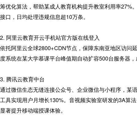
筹优化算法，帮助某成人教育机构提升教室利用率27%
接口，日均处理违规信息超10万条。
‌2. 阿里云教育开云手机站官方版在线登入‌
依托阿里云全球2800+CDN节点，保障东南亚地区访问
度系统在某大学慕课平台峰值期自动扩容500台服务器，
‌3. 腾讯云教育中台‌
通过微信生态无缝连接公众号、企业微信与小程序，某
工具实现用户月增长130%。音视频实验室研发的3A算
显著提升移动端授课体验。