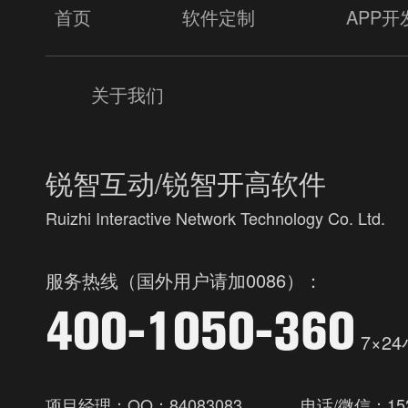
首页
软件定制
APP开
关于我们
锐智互动/锐智开高软件
Ruizhi Interactive Network Technology Co. Ltd.
服务热线（国外用户请加0086）：
400-1050-360
7×2
项目经理：QQ：84083083
电话/微信：152