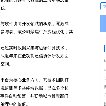
实践。
件与软件协同开发领域的积累，逐渐成
要参与者。该公司聚焦生产流程优化，其
，通过实时数据采集与边缘计算技术，
团队近年来在低功耗通信协议研发方面
用空间。
网平台为核心业务方向。其技术团队打
环境监测等多类终端数据，已在多个长
常事件自动预警，并联动城市管理部门
化治理中的价值。