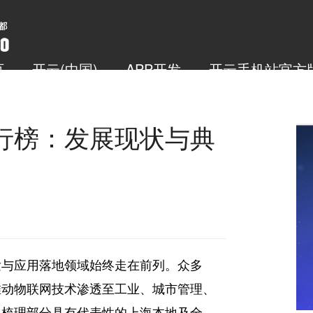
页
开云(中国)
APP开发
开云手机站官方
行榜：发展现状与典
发与应用落地领域始终走在前列。众多
推动物联网技术渗透至工业、城市管理、
，梳理部分具有代表性的上海本地及全