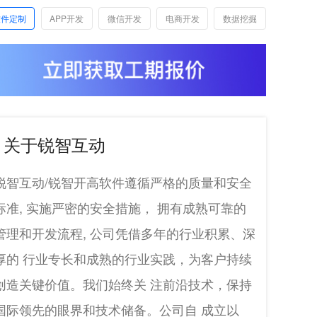
软件定制
APP开发
微信开发
电商开发
数据挖掘
关于锐智互动
锐智互动/锐智开高软件遵循严格的质量和安全
标准, 实施严密的安全措施， 拥有成熟可靠的
管理和开发流程, 公司凭借多年的行业积累、深
厚的 行业专长和成熟的行业实践，为客户持续
创造关键价值。我们始终关 注前沿技术，保持
国际领先的眼界和技术储备。公司自 成立以