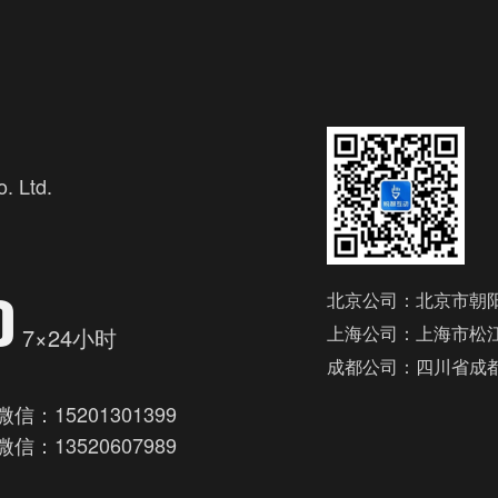
. Ltd.
欢
0
北京公司：北京市朝阳
上海公司：上海市松江
7×24小时
成都公司：四川省成
微信：15201301399
微信：13520607989