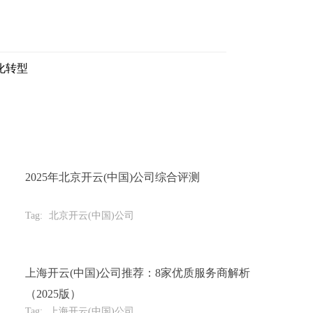
化转型
2025年北京开云(中国)公司综合评测
Tag:
北京开云(中国)公司
上海开云(中国)公司推荐：8家优质服务商解析
（2025版）
Tag:
上海开云(中国)公司