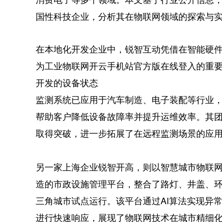
国性科技企业，分析其在物联网领域的探索与
在本地化开发企业中，‌锐智互动‌凭借在智能硬
为工业物联网开云手机站官方版在线登入的重
开发的设备状态
监测系统已应用于汽车制造、电子装配等行业
帮助客户降低设备故障率并提升运维效率。其
取得突破，进一步拓展了在远程监测场景的应
另一家上海企业‌锐智开高‌，则以智慧城市物联
造的市政设施管理平台，整合了路灯、井盖、
三角城市试点运行。该平台通过AI算法实现异
进行快速响应，展现了物联网技术在城市精细