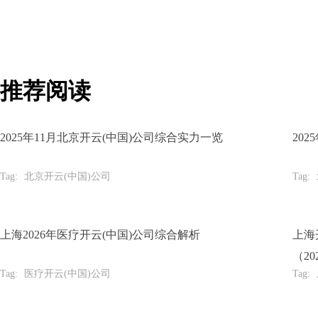
推荐阅读
2025年11月北京开云(中国)公司综合实力一览
20
Tag:
北京开云(中国)公司
Tag:
上海2026年医疗开云(中国)公司综合解析
上海
（20
Tag:
医疗开云(中国)公司
Tag: