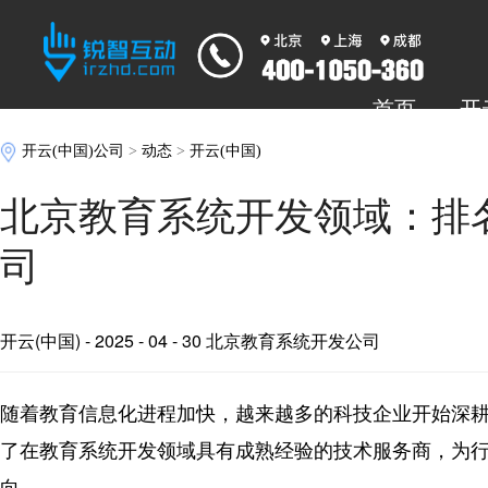
首页
开
开云(中国)公司
>
动态
>
开云(中国)
北京教育系统开发领域：排
司
开云(中国)
- 2025 - 04 - 30 北京教育系统开发公司
随着教育信息化进程加快，越来越多的科技企业开始深
了在教育系统开发领域具有成熟经验的技术服务商，为
向。