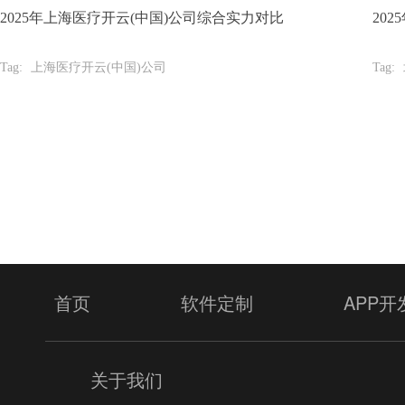
2025年上海医疗开云(中国)公司综合实力对比
20
Tag:
上海医疗开云(中国)公司
Tag:
提
首页
软件定制
APP开
关于我们