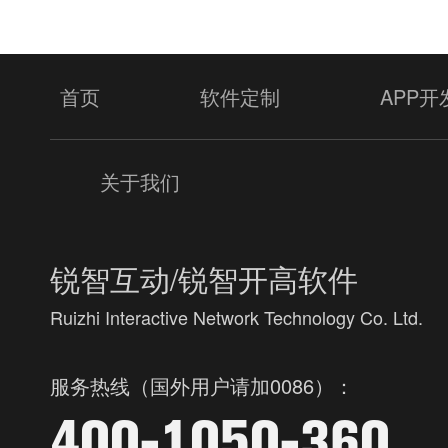
首页
软件定制
APP开
关于我们
锐智互动/锐智开高软件
Ruizhi Interactive Network Technology Co. Ltd.
服务热线（国外用户请加0086）：
400-1050-360