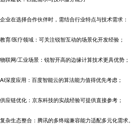
企业在选择合作伙伴时，需结合行业特点与技术需求：
教育/医疗领域：可关注锐智互动的场景化开发经验；
物联网/工业场景：锐智开高的边缘计算技术更具优势；
AI深度应用：百度智能云的算法能力值得优先考虑；
供应链优化：京东科技的实战经验可提供直接参考；
复杂生态整合：腾讯的多终端兼容能力适配多元化需求