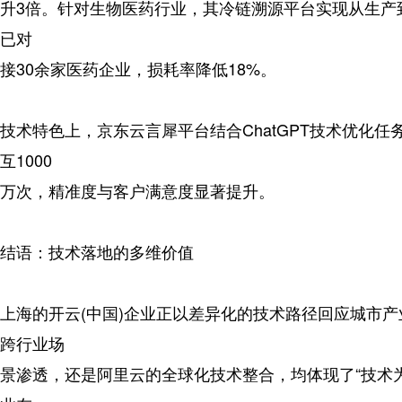
升3倍。针对生物医药行业，其冷链溯源平台实现从生产
已对
接30余家医药企业，损耗率降低18%。
技术特色上，京东云言犀平台结合ChatGPT技术优化
互1000
万次，精准度与客户满意度显著提升。
结语：技术落地的多维价值
上海的开云(中国)企业正以差异化的技术路径回应城市
跨行业场
景渗透，还是阿里云的全球化技术整合，均体现了“技术