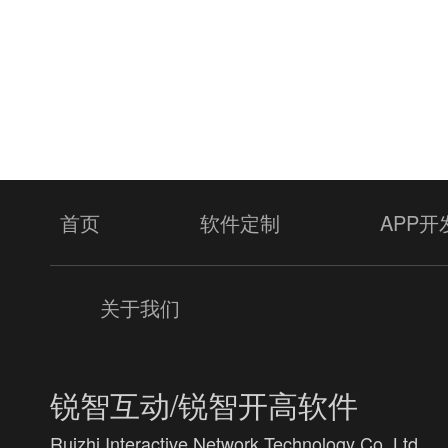
提
首页
软件定制
APP开
关于我们
锐智互动/锐智开高软件
Ruizhi Interactive Network Technology Co. Ltd.