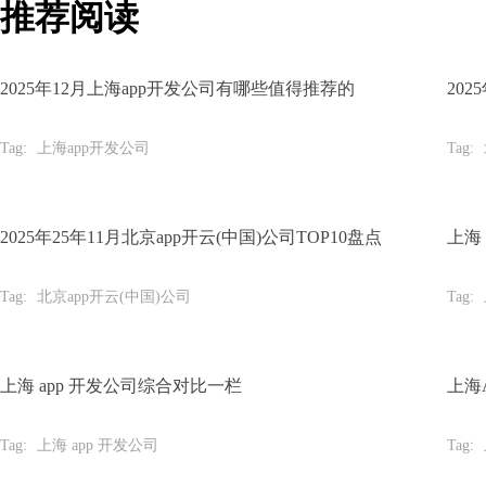
推荐阅读
2025年12月上海app开发公司有哪些值得推荐的
20
Tag:
上海app开发公司
Tag:
2025年25年11月北京app开云(中国)公司TOP10盘点
上海
Tag:
北京app开云(中国)公司
Tag:
上海 app 开发公司综合对比一栏
上海
Tag:
上海 app 开发公司
Tag: