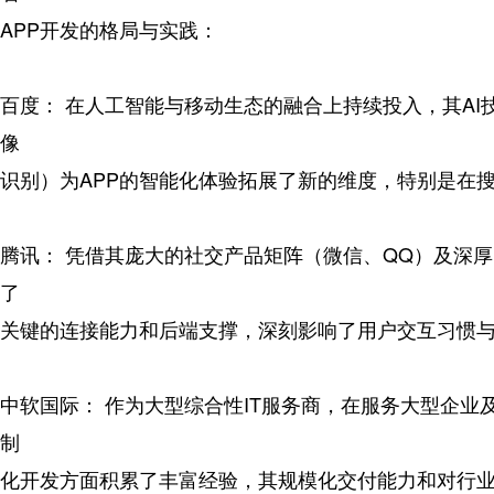
APP开发的格局与实践：
百度： 在人工智能与移动生态的融合上持续投入，其AI
像
识别）为APP的智能化体验拓展了新的维度，特别是在
腾讯： 凭借其庞大的社交产品矩阵（微信、QQ）及深厚
了
关键的连接能力和后端支撑，深刻影响了用户交互习惯
中软国际： 作为大型综合性IT服务商，在服务大型企业
制
化开发方面积累了丰富经验，其规模化交付能力和对行