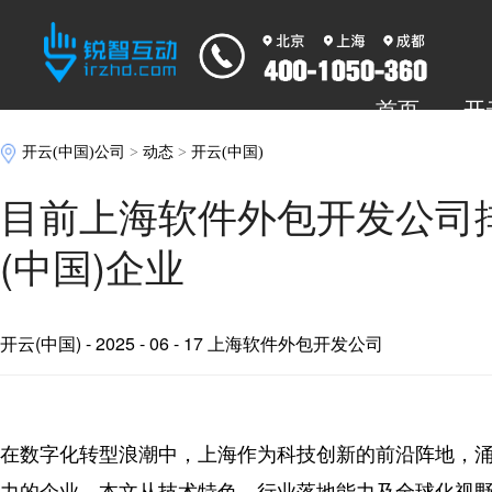
首页
开
开云(中国)公司
>
动态
>
开云(中国)
目前上海软件外包开发公司
(中国)企业
开云(中国)
- 2025 - 06 - 17 上海软件外包开发公司
在数字化转型浪潮中，上海作为科技创新的前沿阵地，
力的企业。本文从技术特色、行业落地能力及全球化视