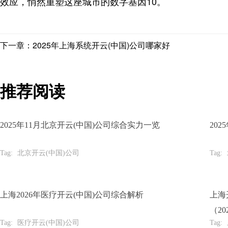
效应，悄然重塑这座城市的数字基因10。
下一章：2025年上海系统开云(中国)公司哪家好
推荐阅读
2025年11月北京开云(中国)公司综合实力一览
20
Tag:
北京开云(中国)公司
Tag:
上海2026年医疗开云(中国)公司综合解析
上海
（20
Tag:
医疗开云(中国)公司
Tag: