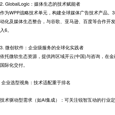
2. GlobalLogic：媒体生态的技术赋能者
作为WPP战略技术单元，构建全球媒体广告技术产品。3
动化及媒体生态整合，与谷歌、亚马逊、百度等合作开
入6。
3. 微创软件：企业级服务的全球化实践者
依托微软生态资源，提供跨区域开云(中国)与咨询，在
国际化交付。
企业选型视角：技术适配重于排名
技术驱动型需求（如AI集成）：可关注锐智互动的行业