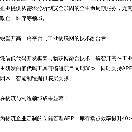
企业提供从需求分析到安全加固的全生命周期服务，尤
政企、医疗等领域。
锐智开高：跨平台与工业物联网的技术融合者
凭借低代码开发框架与物联网融合技术，锐智开高在工
主研发的低代码工具可缩短项目周期30%，同时支持APP
园区、智能制造提供底层支撑。
在物流与制造领域成果显著：
为物流企业定制的仓储管理APP，库存盘点效率提升40