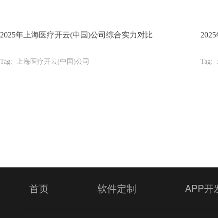
2025年上海医疗开云(中国)公司综合实力对比
20
Tag:
上海医疗开云(中国)公司
Tag:
提
首页
软件定制
APP开