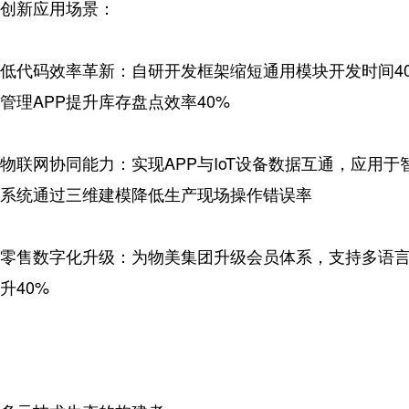
创新应用场景：
低代码效率革新：自研开发框架缩短通用模块开发时间4
管理APP提升库存盘点效率40%
物联网协同能力：实现APP与IoT设备数据互通，应用
系统通过三维建模降低生产现场操作错误率
零售数字化升级：为物美集团升级会员体系，支持多语言
升40%