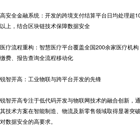
高安全金融系统：开发的跨境支付结算平台日均处理超10
以上，结合区块链技术保障数据安全
医疗流程重构：智慧医疗平台覆盖全国200余家医疗机构
缴费、报告查询全流程移动化
锐智开高：工业物联与跨平台开发的先锋
锐智开高专注于低代码开发与物联网技术的融合创新，
其技术方案在智能制造、物流及新零售领域取得显著突
对数据安全的高要求。