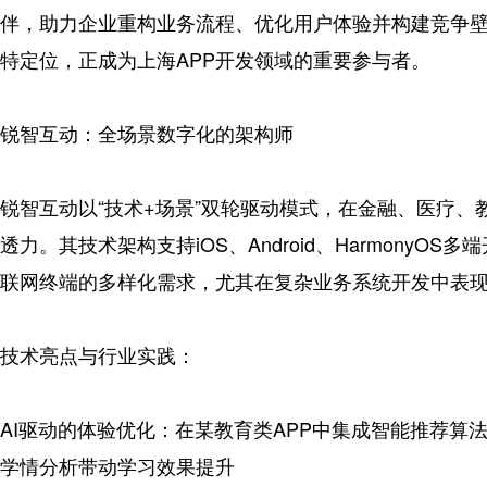
伴，助力企业重构业务流程、优化用户体验并构建竞争
特定位，正成为上海APP开发领域的重要参与者。
锐智互动：全场景数字化的架构师
锐智互动以“技术+场景”双轮驱动模式，在金融、医疗、
透力。其技术架构支持iOS、Android、HarmonyO
联网终端的多样化需求，尤其在复杂业务系统开发中表
技术亮点与行业实践：
AI驱动的体验优化：在某教育类APP中集成智能推荐算
学情分析带动学习效果提升