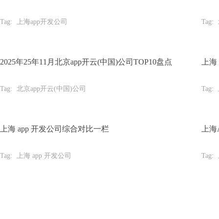
Tag:
上海app开发公司
Tag:
2025年25年11月北京app开云(中国)公司TOP10盘点
上海
Tag:
北京app开云(中国)公司
Tag:
上海 app 开发公司综合对比一栏
上海
Tag:
上海 app 开发公司
Tag:
提