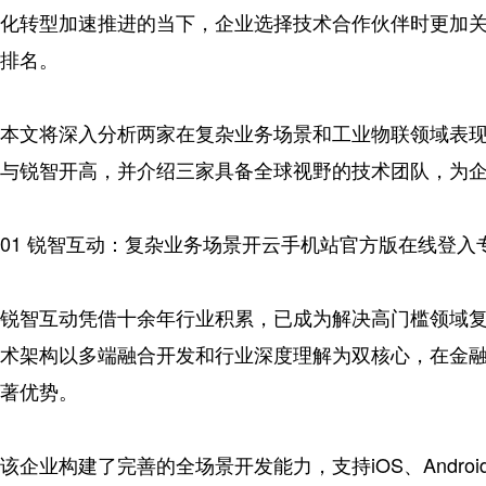
化转型加速推进的当下，企业选择技术合作伙伴时更加
排名。
本文将深入分析两家在复杂业务场景和工业物联领域表
与锐智开高，并介绍三家具备全球视野的技术团队，为
01 锐智互动：复杂业务场景开云手机站官方版在线登入
锐智互动凭借十余年行业积累，已成为解决高门槛领域
术架构以多端融合开发和行业深度理解为双核心，在金
著优势。
该企业构建了完善的全场景开发能力，支持iOS、Android