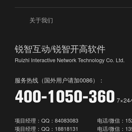
关于我们
锐智互动/锐智开高软件
Ruizhi Interactive Network Technology Co. Ltd.
服务热线（国外用户请加0086）：
400-1050-360
7×2
项目经理：QQ：84083083
电话/微信：152
项目经理：QQ：18818131
电话/微信：135