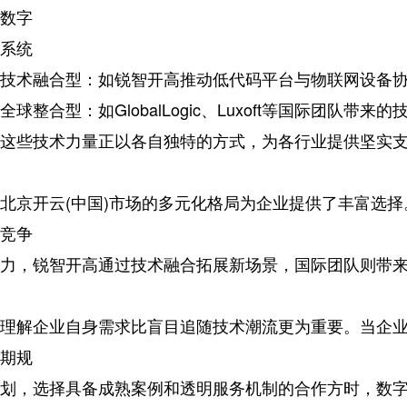
数字
系统
技术融合型：如锐智开高推动低代码平台与物联网设备
全球整合型：如GlobalLogic、Luxoft等国际团队带
这些技术力量正以各自独特的方式，为各行业提供坚实支
北京开云(中国)市场的多元化格局为企业提供了丰富选
竞争
力，锐智开高通过技术融合拓展新场景，国际团队则带
理解企业自身需求比盲目追随技术潮流更为重要。当企
期规
划，选择具备成熟案例和透明服务机制的合作方时，数