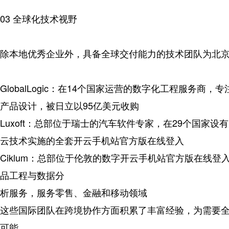
03 全球化技术视野
除本地优秀企业外，具备全球交付能力的技术团队为北
GlobalLogic：在14个国家运营的数字化工程服务商
产品设计，被日立以95亿美元收购
Luxoft：总部位于瑞士的汽车软件专家，在29个国家
云技术实施的全套开云手机站官方版在线登入
Ciklum：总部位于伦敦的数字开云手机站官方版在线登
品工程与数据分
析服务，服务零售、金融和移动领域
这些国际团队在跨境协作方面积累了丰富经验，为需要
可能。