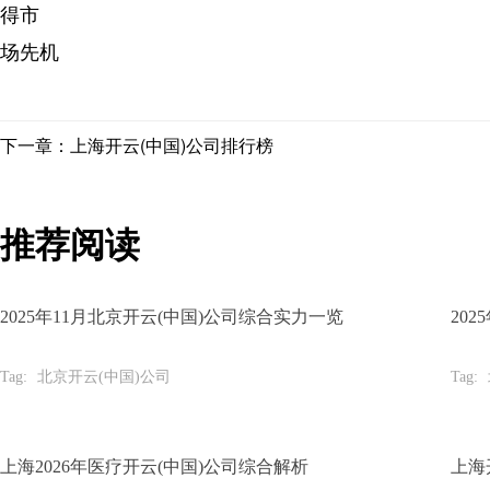
得市
场先机
下一章：上海开云(中国)公司排行榜
推荐阅读
2025年11月北京开云(中国)公司综合实力一览
20
Tag:
北京开云(中国)公司
Tag:
上海2026年医疗开云(中国)公司综合解析
上海