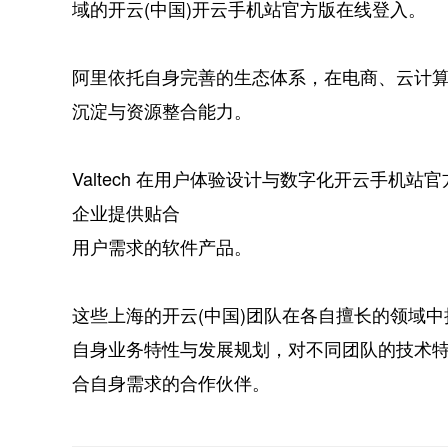
域的开云(中国)开云手机站官方版在线登入。
阿里依托自身完善的生态体系，在电商、云计算
沉淀与资源整合能力。
Valtech 在用户体验设计与数字化开云手机
企业提供贴合
用户需求的软件产品。
这些上海的开云(中国)团队在各自擅长的领域
自身业务特性与发展规划，对不同团队的技术
合自身需求的合作伙伴。