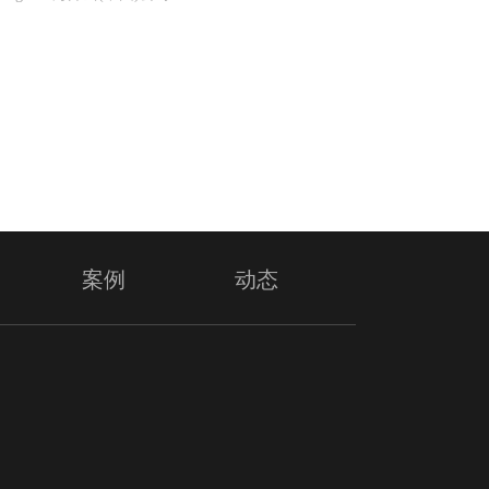
案例
动态