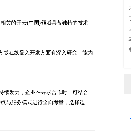
相关的开云(中国)领域具备独特的技术
站官方版在线登入开发方面有深入研究，能为
中持续发力，企业在寻求合作时，可结合
特点与服务模式进行全面考量，选择适