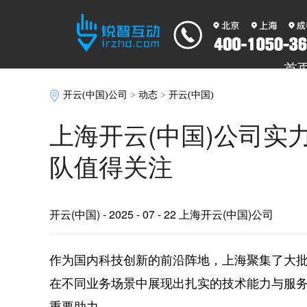
首
开云(中国)公司
>
动态
>
开云(中国)
上海开云(中国)公司实
队值得关注
开云(中国)
- 2025 - 07 - 22 上海开云(中国)公司
作为国内科技创新的前沿阵地，上海聚集了大批
在不同业务场景中展现出扎实的技术能力与服
重要助力。