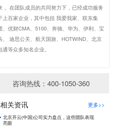
来， 在团队成员的共同努力下，已经成功服务
于上百家企业，其中包括 我爱我家、联东集
团、优财CMA、5100、奔驰、华为、伊利、宝
马、 迪思公关、航天国旅、HOTWIND、北京
电通等众多知名企业。
咨询热线：400-1050-360
相关资讯
更多>>
北京开云(中国)公司实力盘点，这些团队表现
亮眼