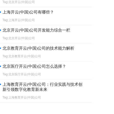
Tag:北京开云(中国)公司
上海开云(中国)公司有哪些？
Tag:上海开云(中国)公司
北京开云(中国)公司开发能力综合一栏
Tag:北京开云(中国)公司
北京教育开云(中国)公司的技术能力解析
Tag:北京教育开云(中国)公司
北京医疗开云(中国)公司怎么选择？
Tag:北京医疗开云(中国)公司
上海教育开云(中国)公司：行业实践与技术创
新引领数字化教育新未来
Tag:上海教育开云(中国)公司