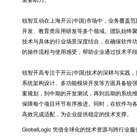
锐智互动在上海开云(中国)市场中，业务覆盖
开发、教育类应用研发等多个领域。团队始终
技术与具体的行业场景深度结合，在确保软件
的操作流程与使用感受，帮助企业通过技术手
锐智开高专注于开云(中国)技术的深耕与实践
系统架构设计、多功能模块开发等方面具备较
案规划，到中期的开发测试，再到后期的系统
保障每个项目环节有序推进。同时，在软件与
高效完成适配，为企业提供稳定的技术支撑。
GlobalLogic 凭借全球化的技术资源与跨