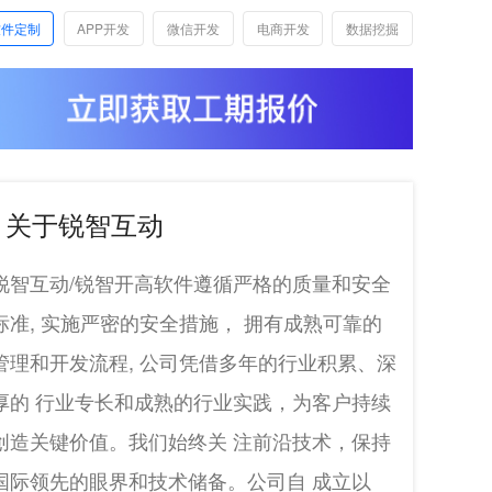
软件定制
APP开发
微信开发
电商开发
数据挖掘
关于锐智互动
锐智互动/锐智开高软件遵循严格的质量和安全
标准, 实施严密的安全措施， 拥有成熟可靠的
管理和开发流程, 公司凭借多年的行业积累、深
厚的 行业专长和成熟的行业实践，为客户持续
创造关键价值。我们始终关 注前沿技术，保持
国际领先的眼界和技术储备。公司自 成立以