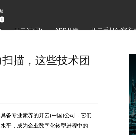
页
开云(中国)
APP开发
开云手机站官方
力扫描，这些技术团
具备专业素养的开云(中国)公司，它们
务水平，成为企业数字化转型进程中的