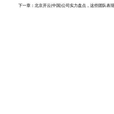
下一章：北京开云(中国)公司实力盘点，这些团队表