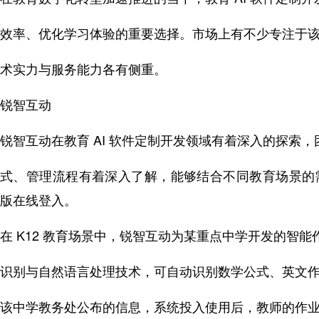
效率、优化学习体验的重要选择。市场上有不少专注于该
术实力与服务能力各有侧重。
锐智互动
锐智互动在教育 AI 软件定制开发领域有着深入的探索
式、管理流程有着深入了解，能够结合不同教育场景的
版在线登入。
在 K12 教育场景中，锐智互动为某重点中学开发的智
识别与自然语言处理技术，可自动识别数学公式、英文
该中学教务处公布的信息，系统投入使用后，教师的作业批