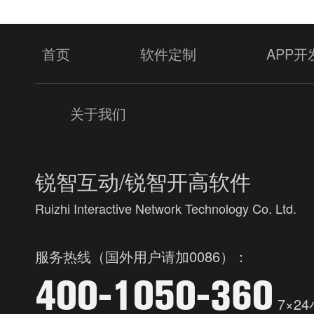
首页
软件定制
APP开
关于我们
锐智互动/锐智开高软件
Ruizhi Interactive Network Technology Co. Ltd.
服务热线（国外用户请加0086）：
400-1050-360
7×2