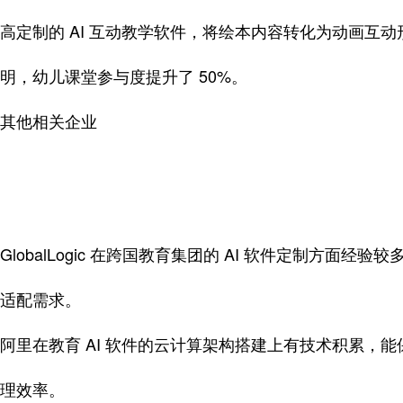
高定制的 AI 互动教学软件，将绘本内容转化为动画互
明，幼儿课堂参与度提升了 50%。
其他相关企业
GlobalLogic 在跨国教育集团的 AI 软件定制方面
适配需求。
阿里在教育 AI 软件的云计算架构搭建上有技术积累，
理效率。