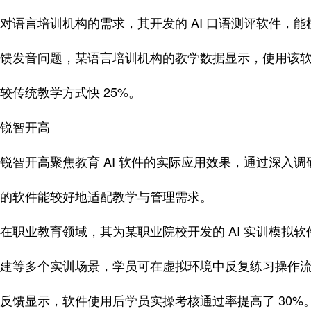
对语言培训机构的需求，其开发的 AI 口语测评软件，
馈发音问题，某语言培训机构的教学数据显示，使用该
较传统教学方式快 25%。
锐智开高
锐智开高聚焦教育 AI 软件的实际应用效果，通过深入
的软件能较好地适配教学与管理需求。
在职业教育领域，其为某职业院校开发的 AI 实训模拟
建等多个实训场景，学员可在虚拟环境中反复练习操作
反馈显示，软件使用后学员实操考核通过率提高了 30%