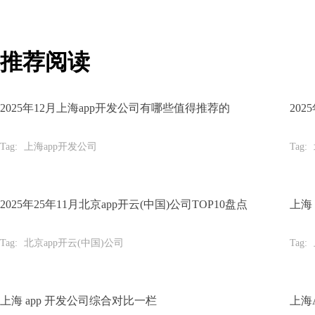
推荐阅读
2025年12月上海app开发公司有哪些值得推荐的
20
Tag:
上海app开发公司
Tag:
2025年25年11月北京app开云(中国)公司TOP10盘点
上海
Tag:
北京app开云(中国)公司
Tag:
上海 app 开发公司综合对比一栏
上海