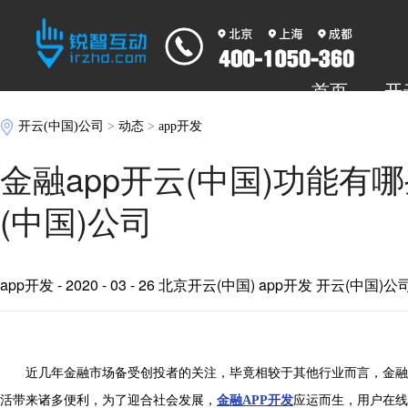
首页
开
开云(中国)公司
>
动态
>
app开发
金融app开云(中国)功能有
(中国)公司
app开发
- 2020 - 03 - 26 北京开云(中国) app开发 开云(中国)公
近几年金融市场备受创投者的关注，毕竟相较于其他行业而言，金融
活带来诸多便利，为了迎合社会发展，
金融APP开发
应运而生，用户在线