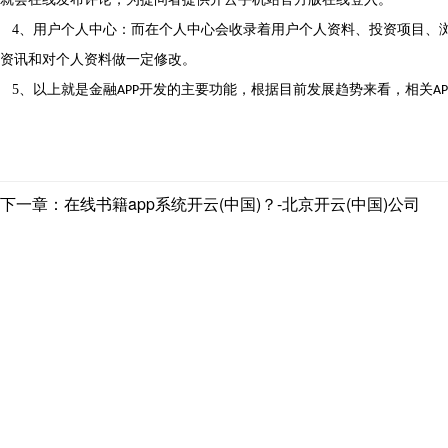
4、用户个人中心：而在个人中心会收录着用户个人资料、投资项目、
资讯和对个人资料做一定修改。
5、以上就是金融
开发的主要功能，根据目前发展趋势来看，相关
APP
AP
下一章：在线书籍app系统开云(中国)？-北京开云(中国)公司