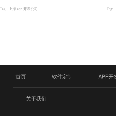
Tag:
上海 app 开发公司
Tag:
提
首页
软件定制
APP开
关于我们