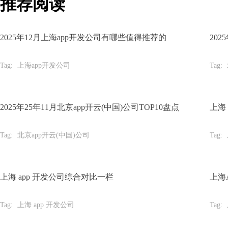
推荐阅读
2025年12月上海app开发公司有哪些值得推荐的
20
Tag:
上海app开发公司
Tag:
2025年25年11月北京app开云(中国)公司TOP10盘点
上海
Tag:
北京app开云(中国)公司
Tag:
上海 app 开发公司综合对比一栏
上海
Tag:
上海 app 开发公司
Tag: