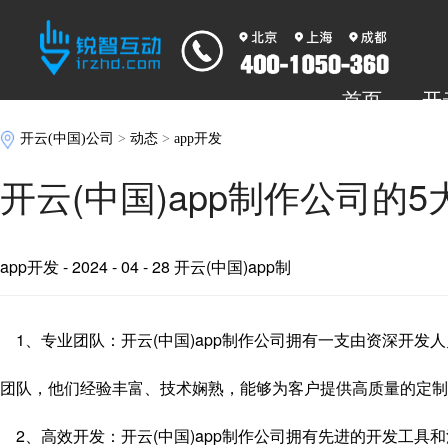
首页
开
开云(中国)公司
>
动态
>
app开发
开云(中国)app制作公司的5
app开发
- 2024 - 04 - 28 开云(中国)app制
1、专业团队：开云(中国)app制作公司拥有一支由资深开发
团队，他们经验丰富、技术娴熟，能够为客户提供高质量的定制化
2、高效开发：开云(中国)app制作公司拥有先进的开发工具