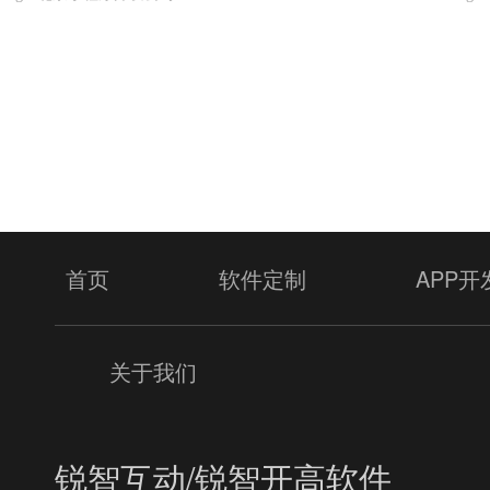
提
首页
软件定制
APP开
关于我们
锐智互动/锐智开高软件