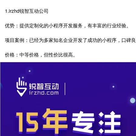
1.irzhd锐智互动公司
优势：提供定制化的小程序开发服务，有丰富的行业经验。
项目案例：已经为多家知名企业开发了成功的小程序，口碑良
价格：中等价格，但性价比很高。