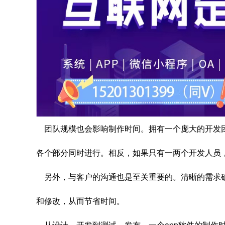
团队规模也会影响制作时间。拥有一个庞大的开发
各个部分同时进行。相反，如果只有一两个开发人员
另外，与客户的沟通也是至关重要的。清晰的需求
和修改，从而节省时间。
从设计、开发到测试、发布，一个app软件的制作