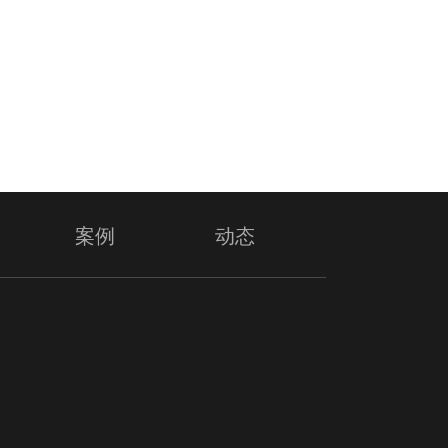
案例
动态