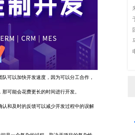
团队可以加快开发速度，因为可以分工合作，
，那可能会花费更长的时间进行开发。
确认和及时的反馈可以减少开发过程中的误解
时间是一个复杂的过程，取决于项目的复杂性、