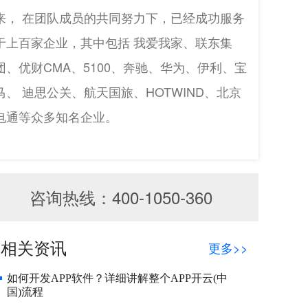
来， 在团队成员的共同努力下，已经成功服务
于上百家企业，其中包括 我爱我家、联东集
团、优财CMA、5100、奔驰、华为、伊利、宝
马、 迪思公关、航天国旅、HOTWIND、北京
电通等众多知名企业。
咨询热线：400-1050-360
相关资讯
更多>>
如何开发APP软件？详细讲解整个APP开云(中
国)流程