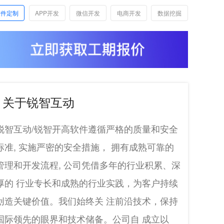
软件定制
APP开发
微信开发
电商开发
数据挖掘
关于锐智互动
锐智互动/锐智开高软件遵循严格的质量和安全
标准, 实施严密的安全措施， 拥有成熟可靠的
管理和开发流程, 公司凭借多年的行业积累、深
厚的 行业专长和成熟的行业实践，为客户持续
创造关键价值。我们始终关 注前沿技术，保持
国际领先的眼界和技术储备。公司自 成立以