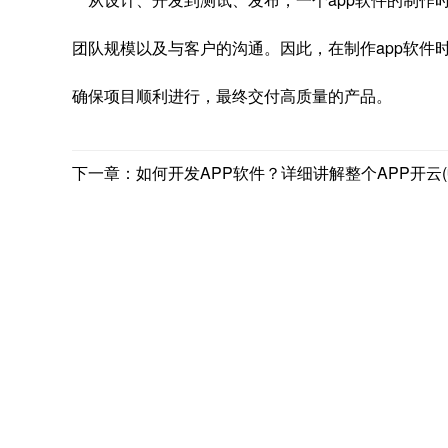
团队规模以及与客户的沟通。因此，在制作app软件
确保项目顺利进行，最终交付高质量的产品。
下一章：如何开发APP软件？详细讲解整个APP开云(