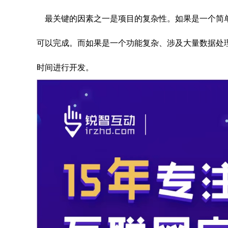
最关键的因素之一是项目的复杂性。如果是一个简单
可以完成。而如果是一个功能复杂、涉及大量数据处理
时间进行开发。