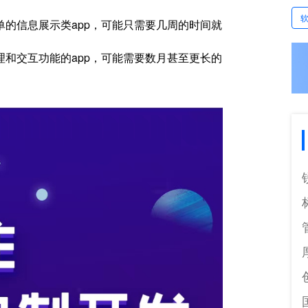
的信息展示类app，可能只需要几周的时间就
和交互功能的app，可能需要数月甚至更长的