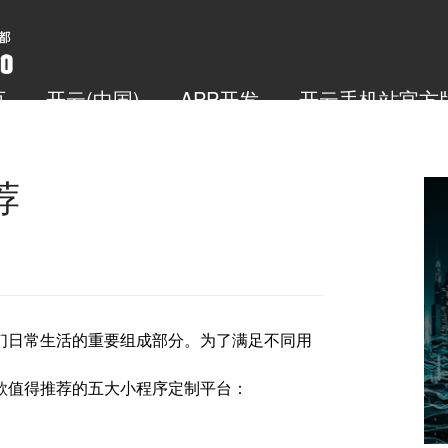
页
开云(中国)
APP开发
开云手机站官方
荐
们日常生活的重要组成部分。为了满足不同用
款值得推荐的五大小程序定制平台：