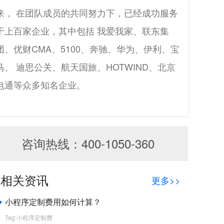
来， 在团队成员的共同努力下，已经成功服务
于上百家企业，其中包括 我爱我家、联东集
团、优财CMA、5100、奔驰、华为、伊利、宝
马、 迪思公关、航天国旅、HOTWIND、北京
电通等众多知名企业。
咨询热线：400-1050-360
相关资讯
更多>>
小程序定制费用如何计算？
Tag:小程序定制费