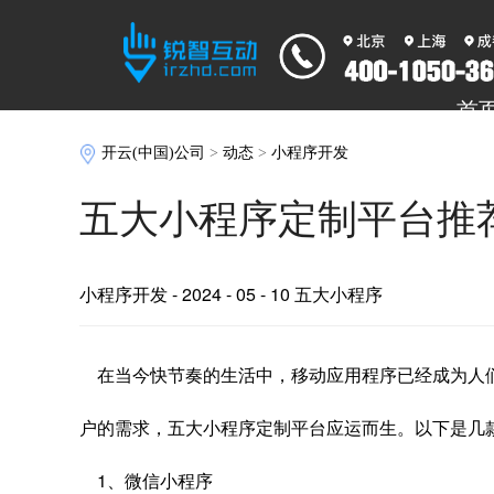
首
开云(中国)公司
>
动态
>
小程序开发
五大小程序定制平台推
小程序开发
- 2024 - 05 - 10 五大小程序
在当今快节奏的生活中，移动应用程序已经成为人
户的需求，五大小程序定制平台应运而生。以下是几
1、微信小程序