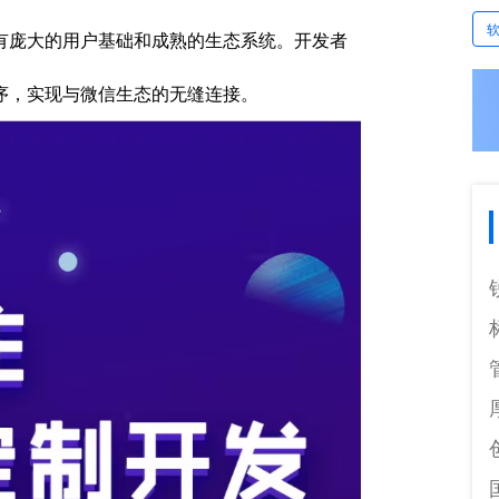
有庞大的用户基础和成熟的生态系统。开发者
序，实现与微信生态的无缝连接。