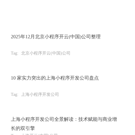
2025年12月北京小程序开云(中国)公司整理
Tag:
北京小程序开云(中国)公司
10 家实力突出的上海小程序开发公司盘点
Tag:
上海小程序开发公司
上海小程序开发公司全景解读：技术赋能与商业增
长的双引擎