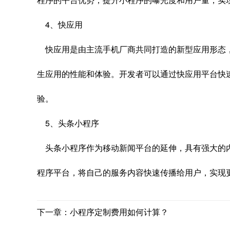
4、快应用
快应用是由主流手机厂商共同打造的新型应用形态
生应用的性能和体验。开发者可以通过快应用平台快
验。
5、头条小程序
头条小程序作为移动新闻平台的延伸，具有强大的
程序平台，将自己的服务内容快速传播给用户，实现
下一章：小程序定制费用如何计算？