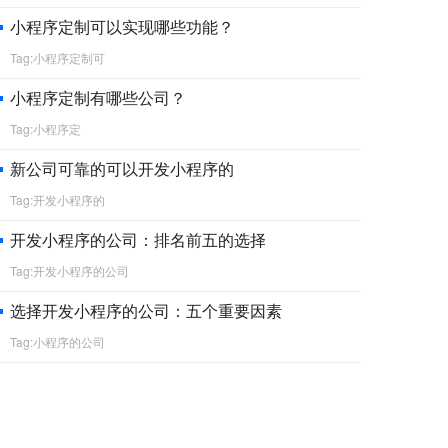
小程序定制可以实现哪些功能？
Tag:小程序定制可
小程序定制有哪些公司？
Tag:小程序定
新公司可靠的可以开发小程序的
Tag:开发小程序的
开发小程序的公司：排名前五的选择
Tag:开发小程序的公司
选择开发小程序的公司：五个重要因素
Tag:小程序的公司