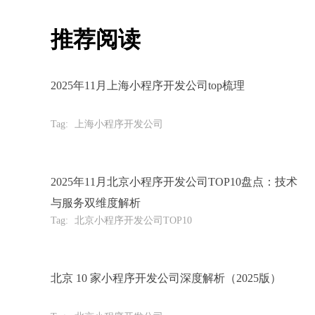
推荐阅读
2025年11月上海小程序开发公司top梳理
Tag:
上海小程序开发公司
2025年11月北京小程序开发公司TOP10盘点：技术
与服务双维度解析
Tag:
北京小程序开发公司TOP10
北京 10 家小程序开发公司深度解析（2025版）