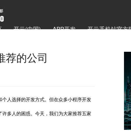
页
开云(中国)
APP开发
开云手机站官方
推荐的公司
和个人选择的开发方式。但在众多小程序开发
了许多人的困惑。今天，我们为大家推荐五家