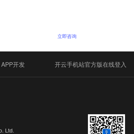
提交需求，获取工期与报价
立即咨询
APP开发
开云手机站官方版在线登入
. Ltd.
欢