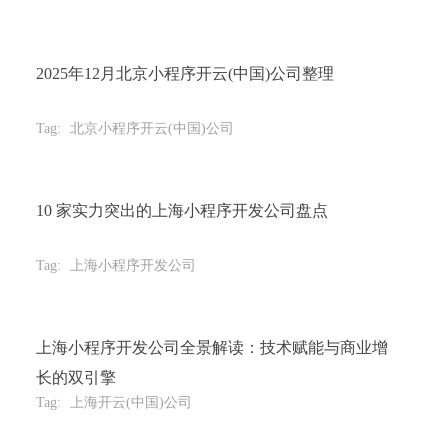
2025年12月北京小程序开云(中国)公司整理
Tag:
北京小程序开云(中国)公司
10 家实力突出的上海小程序开发公司盘点
Tag:
上海小程序开发公司
上海小程序开发公司全景解读：技术赋能与商业增
长的双引擎
Tag:
上海开云(中国)公司