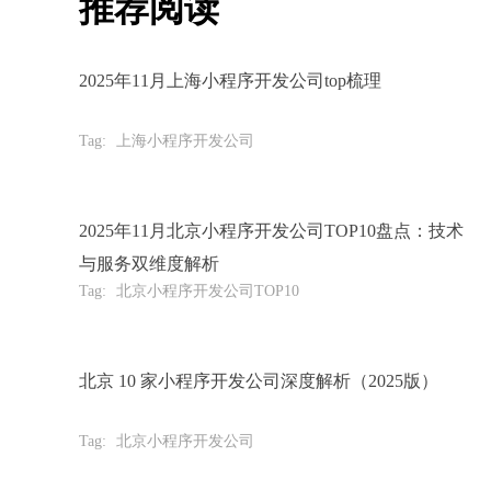
推荐阅读
2025年11月上海小程序开发公司top梳理
Tag:
上海小程序开发公司
2025年11月北京小程序开发公司TOP10盘点：技术
与服务双维度解析
Tag:
北京小程序开发公司TOP10
北京 10 家小程序开发公司深度解析（2025版）
Tag:
北京小程序开发公司