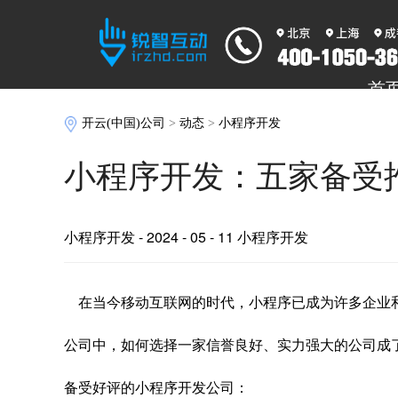
首
开云(中国)公司
>
动态
>
小程序开发
小程序开发：五家备受
小程序开发
- 2024 - 05 - 11 小程序开发
在当今移动互联网的时代，小程序已成为许多企业
公司中，如何选择一家信誉良好、实力强大的公司成
备受好评的小程序开发公司：