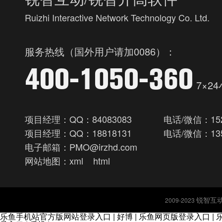
Ruizhi Interactive Network Technology Co. Ltd.
服务热线（国外用户请加0086）：
400-1050-360
7×2
项目经理：QQ：84083083
电话/微信：152
项目经理：QQ：18818131
电话/微信：135
电子邮箱：PMO@irzhd.com
网站地图：
xml
html
锐智互动/
2009-2023
乐鱼手机站官方版网站登录入口
|
好博
|
乐鱼网页版登录入口
|