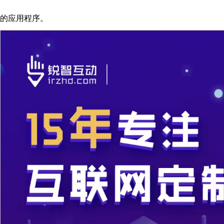
的应用程序。