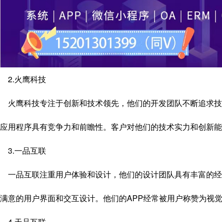
2.火鹰科技
火鹰科技专注于创新和技术领先，他们的开发团队不断追求技
应用程序具有竞争力和前瞻性。客户对他们的技术实力和创新能
3.一品互联
一品互联注重用户体验和设计，他们的设计团队具有丰富的经
满意的用户界面和交互设计。他们的APP经常被用户称赞为视
4.天品互联