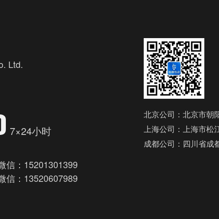
. Ltd.
欢
0
北京公司：北京市朝阳
上海公司：上海市松江
7×24小时
成都公司：四川省成
微信：15201301399
微信：13520607989