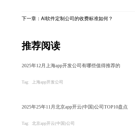
下一章：AI软件定制公司的收费标准如何？
推荐阅读
2025年12月上海app开发公司有哪些值得推荐的
Tag:
上海app开发公司
2025年25年11月北京app开云(中国)公司TOP10盘点
Tag:
北京app开云(中国)公司