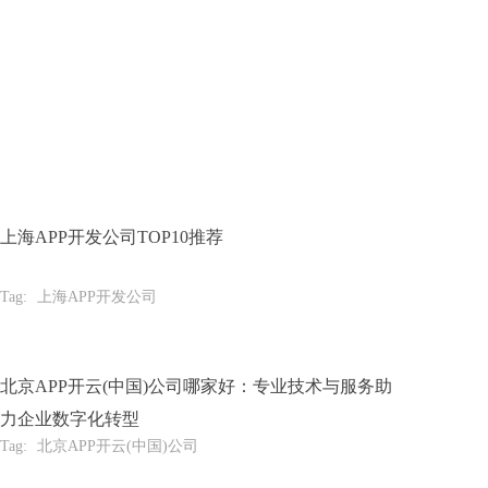
上海APP开发公司TOP10推荐
Tag:
上海APP开发公司
北京APP开云(中国)公司哪家好：专业技术与服务助
力企业数字化转型
Tag:
北京APP开云(中国)公司