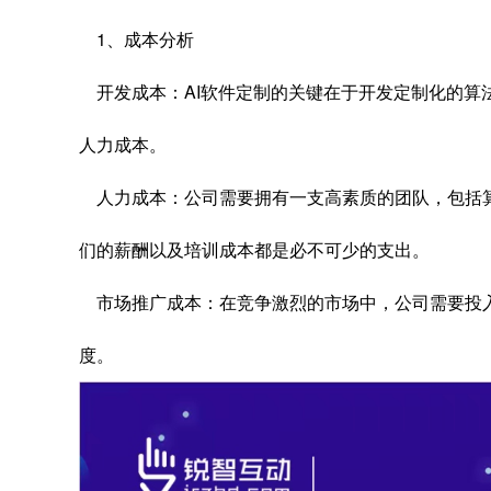
1、成本分析
开发成本：AI软件定制的关键在于开发定制化的算
人力成本。
人力成本：公司需要拥有一支高素质的团队，包括
们的薪酬以及培训成本都是必不可少的支出。
市场推广成本：在竞争激烈的市场中，公司需要投
度。