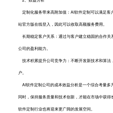
定制化服务带来高附加值：AI软件定制可以满足客
站官方版在线登入，因此可以收取高额服务费用。
长期稳定客户关系：通过与客户建立稳固的合作关
公司的盈利能力。
技术积累提升公司竞争力：不断开发新技术和算法
户。
AI软件定制公司的成本效益分析是一个综合考量多
同时，保持服务质量和技术创新，才能在市场中获得长
软件定制行业也将迎来更广阔的发展空间。