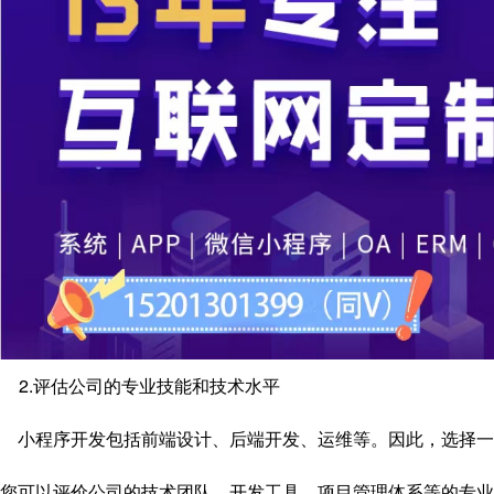
2.评估公司的专业技能和技术水平
小程序开发包括前端设计、后端开发、运维等。因此，选择一
您可以评价公司的技术团队、开发工具、项目管理体系等的专业