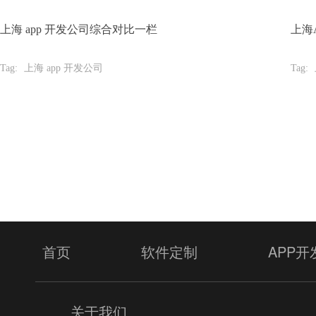
上海 app 开发公司综合对比一栏
上海
Tag:
上海 app 开发公司
Tag:
提
首页
软件定制
APP开
关于我们