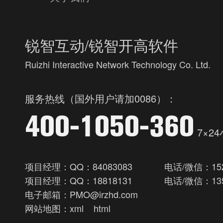
锐智互动/锐智开高软件
Ruizhi Interactive Network Technology Co. Ltd.
服务热线（国外用户请加0086）：
400-1050-360
7×2
项目经理：QQ：84083083
电话/微信：152
项目经理：QQ：18818131
电话/微信：135
电子邮箱：PMO@irzhd.com
网站地图：
xml
html