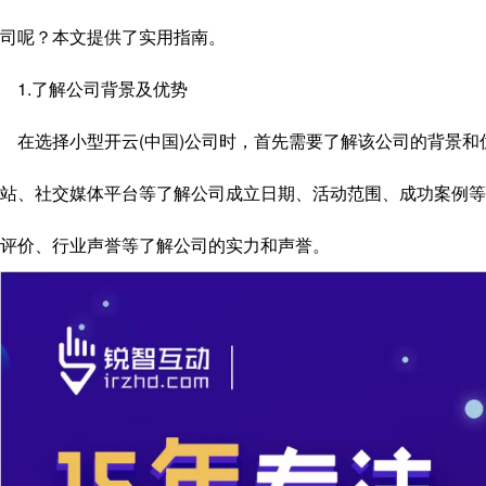
司呢？本文提供了实用指南。
1.了解公司背景及优势
在选择小型开云(中国)公司时，首先需要了解该公司的背景和
站、社交媒体平台等了解公司成立日期、活动范围、成功案例等
评价、行业声誉等了解公司的实力和声誉。