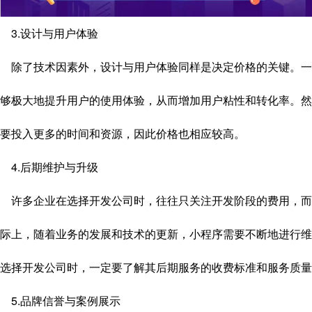
3.设计与用户体验
除了技术因素外，设计与用户体验同样是决定价格的关键。一
够极大地提升用户的使用体验，从而增加用户粘性和转化率。然
要投入更多的时间和资源，因此价格也相应较高。
4.后期维护与升级
许多企业在选择开发公司时，往往只关注开发阶段的费用，而
际上，随着业务的发展和技术的更新，小程序需要不断地进行维
选择开发公司时，一定要了解其后期服务的收费标准和服务质量
5.品牌信誉与案例展示