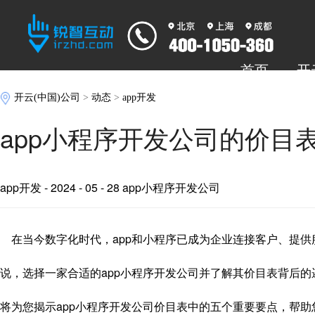
首页
开
开云(中国)公司
>
动态
>
app开发
app小程序开发公司的价目
app开发
- 2024 - 05 - 28 app小程序开发公司
在当今数字化时代，app和小程序已成为企业连接客户、提供
说，选择一家合适的app小程序开发公司并了解其价目表背后
将为您揭示app小程序开发公司价目表中的五个重要要点，帮