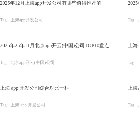
2025年12月上海app开发公司有哪些值得推荐的
20
Tag:
上海app开发公司
Tag:
2025年25年11月北京app开云(中国)公司TOP10盘点
上海
Tag:
北京app开云(中国)公司
Tag:
上海 app 开发公司综合对比一栏
上海
Tag:
上海 app 开发公司
Tag:
提