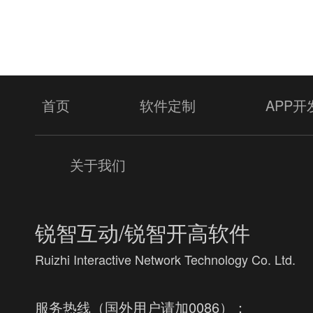
首页
软件定制
APP开
关于我们
锐智互动/锐智开高软件
Ruizhi Interactive Network Technology Co. Ltd.
服务热线（国外用户请加0086）：