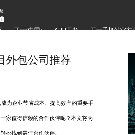
页
开云(中国)
APP开发
开云手机站官方
目外包公司推荐
成为企业节省成本、提高效率的重要手
择一家值得信赖的合作伙伴呢？本文将为
您轻松找到最佳合作伙伴。