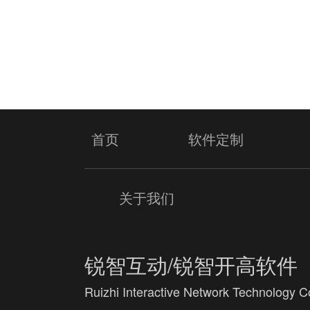
首页
软件定制
关于我们
锐智互动/锐智开高软件
Ruizhi Interactive Network Technology Co