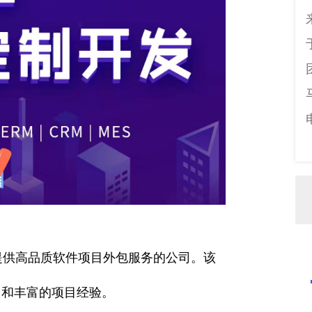
供高品质软件项目外包服务的公司。该
力和丰富的项目经验。