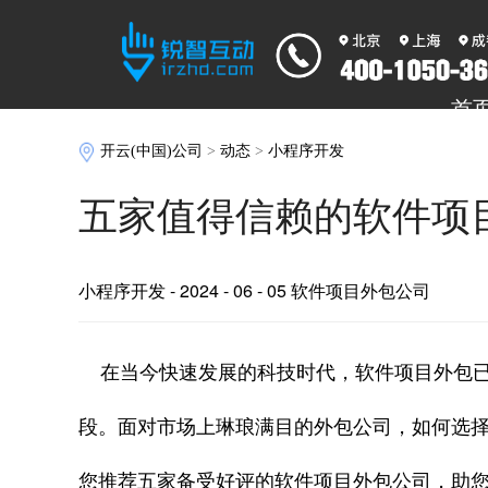
首
开云(中国)公司
>
动态
>
小程序开发
五家值得信赖的软件项
小程序开发
- 2024 - 06 - 05 软件项目外包公司
在当今快速发展的科技时代，软件项目外包已
段。面对市场上琳琅满目的外包公司，如何选
您推荐五家备受好评的软件项目外包公司，助