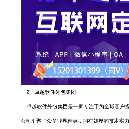
2、卓越软件外包集团
卓越软件外包集团是一家专注于为全球客户提
公司汇聚了众多业界精英，拥有雄厚的技术实