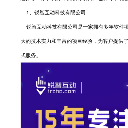
1、锐智互动科技有限公司
锐智互动科技有限公司是一家拥有多年软件项
大的技术实力和丰富的项目经验，为客户提供了
式服务。