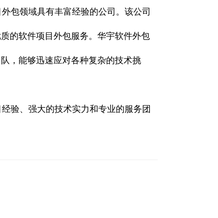
外包领域具有丰富经验的公司。该公司
优质的软件项目外包服务。华宇软件外包
团队，能够迅速应对各种复杂的技术挑
经验、强大的技术实力和专业的服务团