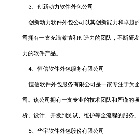
3、创新动力软件外包公司
创新动力软件外包公司以其创新能力和卓越的
司拥有一支充满激情和创造力的团队，不断研
力的软件产品。
4、恒信软件外包服务有限公司
恒信软件外包服务有限公司是一家专注于为企
司。该公司拥有一支专业的技术团队和严谨的
析、设计、开发到测试、维护等全流程的服务
5、华宇软件外包股份有限公司