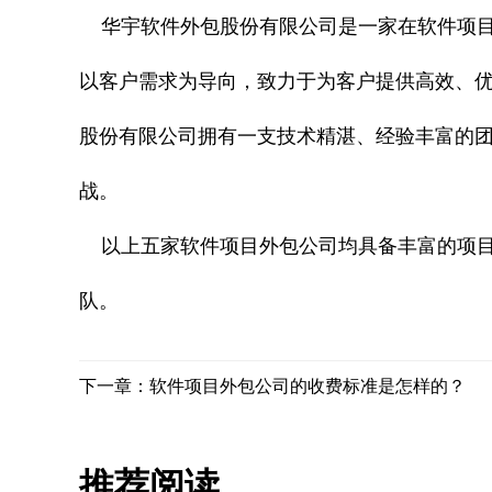
华宇软件外包股份有限公司是一家在软件项目
以客户需求为导向，致力于为客户提供高效、
股份有限公司拥有一支技术精湛、经验丰富的
战。
以上五家软件项目外包公司均具备丰富的项目
队。
下一章：软件项目外包公司的收费标准是怎样的？
推荐阅读