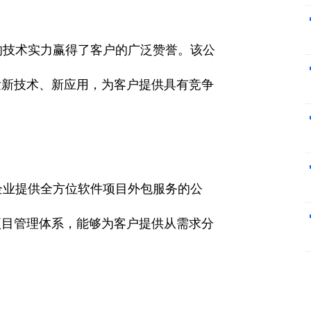
技术实力赢得了客户的广泛赞誉。该公
发新技术、新应用，为客户提供具有竞争
业提供全方位软件项目外包服务的公
项目管理体系，能够为客户提供从需求分
。