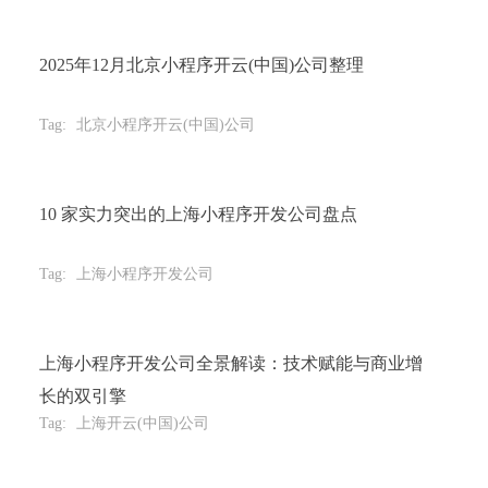
2025年12月北京小程序开云(中国)公司整理
Tag:
北京小程序开云(中国)公司
10 家实力突出的上海小程序开发公司盘点
Tag:
上海小程序开发公司
上海小程序开发公司全景解读：技术赋能与商业增
长的双引擎
Tag:
上海开云(中国)公司