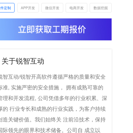
软件定制
APP开发
微信开发
电商开发
数据挖掘
关于锐智互动
锐智互动/锐智开高软件遵循严格的质量和安全
标准, 实施严密的安全措施， 拥有成熟可靠的
管理和开发流程, 公司凭借多年的行业积累、深
厚的 行业专长和成熟的行业实践，为客户持续
创造关键价值。我们始终关 注前沿技术，保持
国际领先的眼界和技术储备。公司自 成立以