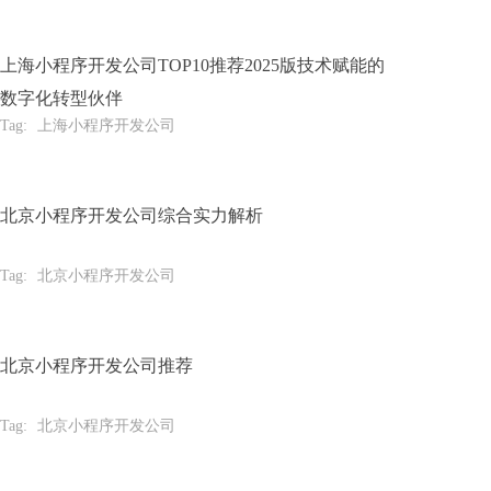
上海小程序开发公司TOP10推荐2025版技术赋能的
数字化转型伙伴
Tag:
上海小程序开发公司
北京小程序开发公司综合实力解析
Tag:
北京小程序开发公司
北京小程序开发公司推荐
Tag:
北京小程序开发公司