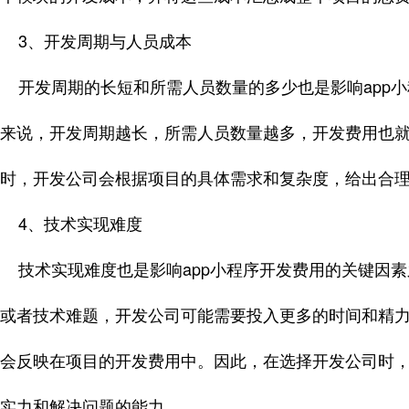
3、开发周期与人员成本
开发周期的长短和所需人员数量的多少也是影响app小
来说，开发周期越长，所需人员数量越多，开发费用也
时，开发公司会根据项目的具体需求和复杂度，给出合
4、技术实现难度
技术实现难度也是影响app小程序开发费用的关键因素
或者技术难题，开发公司可能需要投入更多的时间和精
会反映在项目的开发费用中。因此，在选择开发公司时
实力和解决问题的能力。