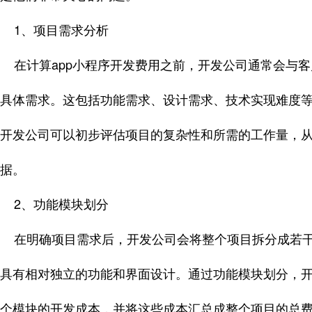
1、项目需求分析
在计算app小程序开发费用之前，开发公司通常会与客
具体需求。这包括功能需求、设计需求、技术实现难度
开发公司可以初步评估项目的复杂性和所需的工作量，
据。
2、功能模块划分
在明确项目需求后，开发公司会将整个项目拆分成若干
具有相对独立的功能和界面设计。通过功能模块划分，
个模块的开发成本，并将这些成本汇总成整个项目的总