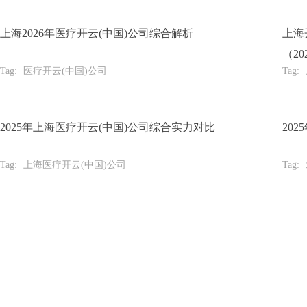
上海2026年医疗开云(中国)公司综合解析
上海
（20
Tag:
医疗开云(中国)公司
Tag:
2025年上海医疗开云(中国)公司综合实力对比
20
Tag:
上海医疗开云(中国)公司
Tag:
提