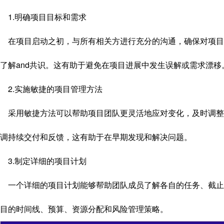
1.明确项目目标和需求
在项目启动之初，与所有相关方进行充分的沟通，确保对项目
了解and共识。这有助于避免在项目进展中发生误解或需求漂移
2.实施敏捷的项目管理方法
采用敏捷方法可以帮助项目团队更灵活地应对变化，及时调整
调持续交付和反馈，这有助于在早期发现和解决问题。
3.制定详细的项目计划
一个详细的项目计划能够帮助团队成员了解各自的任务、截止
目的时间线、预算、资源分配和风险管理策略。