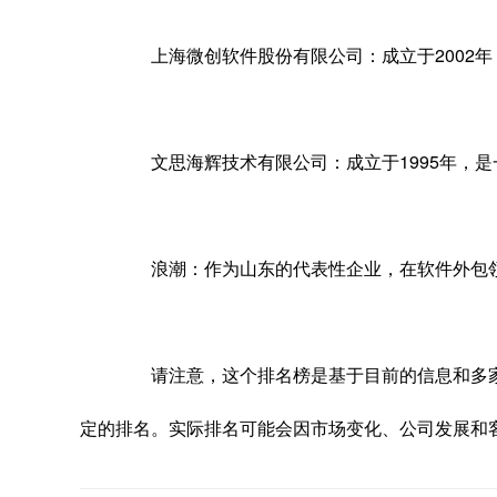
上海微创软件股份有限公司：成立于2002年，
文思海辉技术有限公司：成立于1995年，是
浪潮：作为山东的代表性企业，在软件外包领域
请注意，这个排名榜是基于目前的信息和多家机
定的排名。实际排名可能会因市场变化、公司发展和