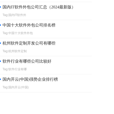
国内IT软件外包公司汇总（2024最新版）
Tag:国内IT软件外
中国十大软件外包公司排名榜
Tag:中国十大软件外包
杭州软件定制开发公司有哪些
Tag:杭州软件定制
软件行业有哪些公司比较好
Tag:软件行业有哪
国内开云(中国)强势企业排行榜
Tag:国内开云(中国)