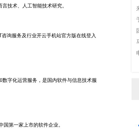
言技术、人工智能技术研究。
咨询服务及行业开云手机站官方版在线登入
字化运营服务，是国内软件与信息技术服
国第一家上市的软件企业。