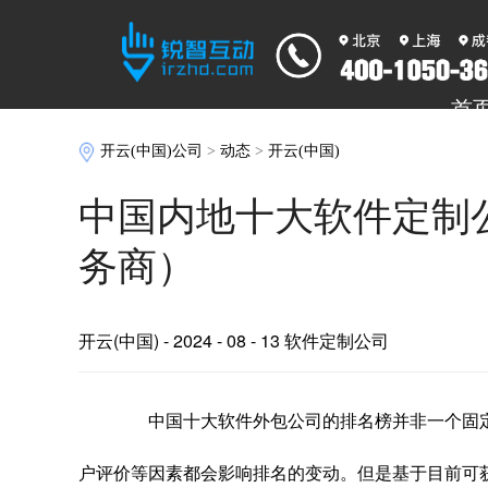
首
开云(中国)公司
>
动态
>
开云(中国)
中国内地十大软件定制
务商）
开云(中国)
- 2024 - 08 - 13 软件定制公司
中国十大软件外包公司的排名榜并非一个固定不
户评价等因素都会影响排名的变动。但是基于目前可