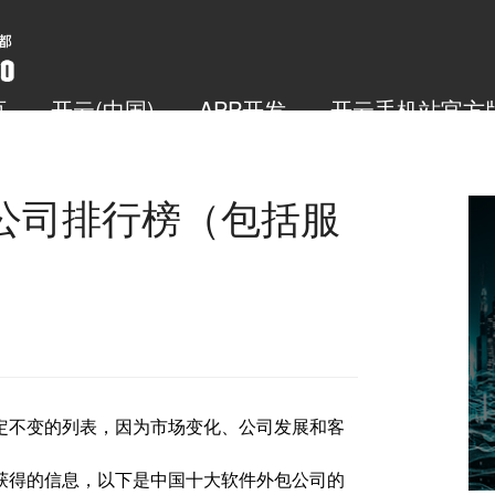
页
开云(中国)
APP开发
开云手机站官方
公司排行榜（包括服
变的列表，因为市场变化、公司发展和客
获得的信息，以下是中国十大软件外包公司的