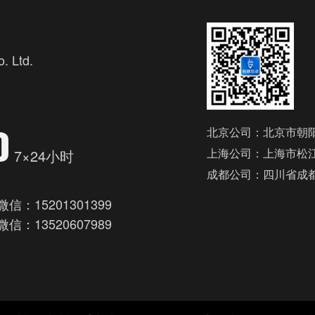
. Ltd.
欢
0
北京公司：北京市朝阳
上海公司：上海市松江
7×24小时
成都公司：四川省成
微信：15201301399
微信：13520607989