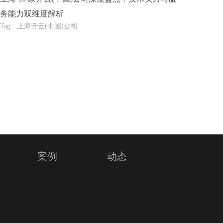
务能力双维度解析
Tag:
上海开云(中国)公司
案例
动态