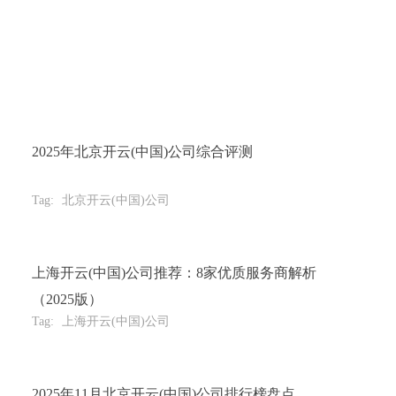
2025年北京开云(中国)公司综合评测
Tag:
北京开云(中国)公司
上海开云(中国)公司推荐：8家优质服务商解析
（2025版）
Tag:
上海开云(中国)公司
2025年11月北京开云(中国)公司排行榜盘点