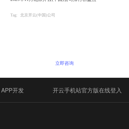
Tag:
北京开云(中国)公司
提交需求，获取工期与报价
立即咨询
APP开发
开云手机站官方版在线登入