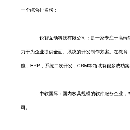
一个综合排名榜：
锐智互动科技有限公司：是一家专注于高端软件
力于为企业提供全面、系统的开发制作方案。在教育，
能，ERP，系统二次开发，CRM等领域有很多成功
中软国际：国内极具规模的软件服务企业，专注
司。