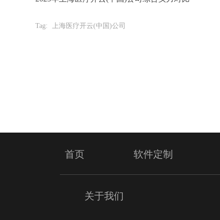
Tag:
上海医疗开云(中国)公司
首页
软件定制
关于我们