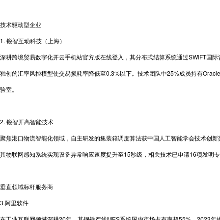
‌技术驱动型企业‌
‌1. 锐智互动科技（上海）‌
深耕跨境贸易数字化开云手机站官方版在线登入，其分布式结算系统通过SWIFT国际
独创的汇率风控模型使交易损耗率降低至0.3%以下。技术团队中25%成员持有Ora
验室。
‌2. 锐智开高智能技术‌
聚焦港口物流智能化领域，自主研发的集装箱调度算法获中国人工智能学会技术创新
其物联网感知系统实现设备异常响应速度提升至15秒级，相关技术已申请16项发明
‌垂直领域标杆服务商‌
‌3.阿里软件‌
在工业互联网领域深耕20年，其钢铁产线MES系统国内市场占有率超55%。2023