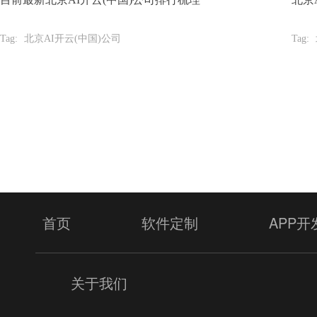
Tag:
北京AI开云(中国)公司
Tag:
提
首页
软件定制
APP开
关于我们