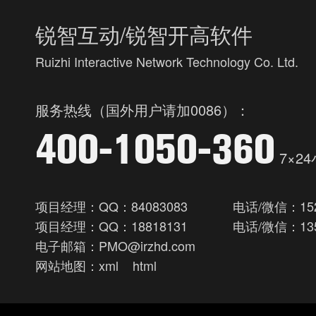
锐智互动/锐智开高软件
Ruizhi Interactive Network Technology Co. Ltd.
服务热线（国外用户请加0086）：
400-1050-360
7×2
项目经理：QQ：84083083
电话/微信：152
项目经理：QQ：18818131
电话/微信：135
电子邮箱：PMO@irzhd.com
网站地图：
xml
html